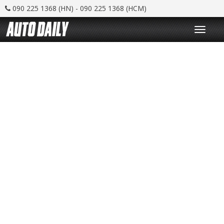
090 225 1368 (HN) - 090 225 1368 (HCM)
T
o
g
g
l
e
n
a
v
i
g
a
t
i
o
n