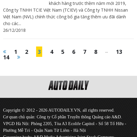
khách hàng trước thềm năm mới 2019,
Công ty TNHH TCIE Việt Nam (TCIEV) và Công ty TNHH Nissan
Việt Nam (NVL) chính thức công bố gia tăng thêm ưu đãi dành
cho các...
26/12/2018
1
2
3
4
5
6
7
8
...
13
14
Copyright © 2012 - 2026 AUTODAILY.VN, all rights reserved.
Cơ quan chủ quản: Công ty Cổ phần Truyền thông Quảng cáo A&D.
VPGD Hà Nội: Phòng 2205, Tòa A3 Ecolife Capitol - Số 58 Tố Hữu -
Phường Mễ Trì - Quận Nam Từ Liêm - Hà Nội