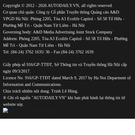
Copyright © 2012 - 2026 AUTODAILY.VN, all rights reserved.
Cơ quan chủ quản: Công ty Cổ phần Truyền thông Quảng cáo A&D.
VPGD Hà Nội: Phòng 2205, Tòa A3 Ecolife Capitol - Số 58 Tố Hữu -
Phường Mễ Trì - Quận Nam Từ Liêm - Hà Nội
Governing body: A&D Media Advertising Joint Stock Company
Address: Phòng 2205, Tòa A3 Ecolife Capitol - Số 58 Tố Hữu - Phường
Mễ Trì - Quận Nam Từ Liêm - Hà Nội
Tel: (84-24) 3762 1635/ 36 - Fax:(84-24) 3762 1639.
Giấy phép số 916/GP-TTĐT, Sở Thông tin và Truyền thông Hà Nội cấp
ngày 09/3/2017.
Licence No. 916/GP-TTĐT dated March 9, 2017 by Ha Noi Deparment of
Information and Communications.
Chịu trách nhiệm nội dung: Trịnh Lê Hùng.
® Ghi rõ nguồn "AUTODAILY.VN" khi bạn phát hành lại thông tin từ
website này.