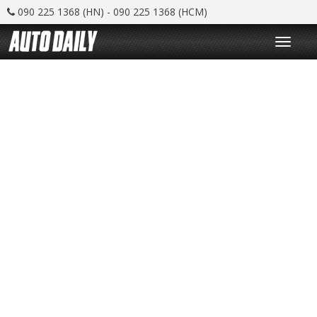
090 225 1368 (HN) - 090 225 1368 (HCM)
T
o
g
g
l
e
n
a
v
i
g
a
t
i
o
n