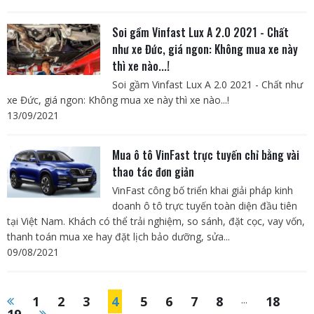
Soi gầm Vinfast Lux A 2.0 2021 - Chất
như xe Đức, giá ngon: Không mua xe này
thì xe nào...!
Soi gầm Vinfast Lux A 2.0 2021 - Chất như
xe Đức, giá ngon: Không mua xe này thì xe nào...!
13/09/2021
Mua ô tô VinFast trực tuyến chỉ bằng vài
thao tác đơn giản
VinFast công bố triển khai giải pháp kinh
doanh ô tô trực tuyến toàn diện đầu tiên
tại Việt Nam. Khách có thể trải nghiệm, so sánh, đặt cọc, vay vốn,
thanh toán mua xe hay đặt lịch bảo dưỡng, sửa...
09/08/2021
1
2
3
4
5
6
7
8
...
18
19