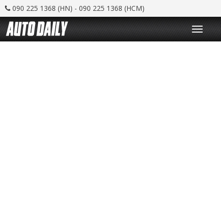
090 225 1368 (HN) - 090 225 1368 (HCM)
T
o
g
g
l
e
n
a
v
i
g
a
t
i
o
n