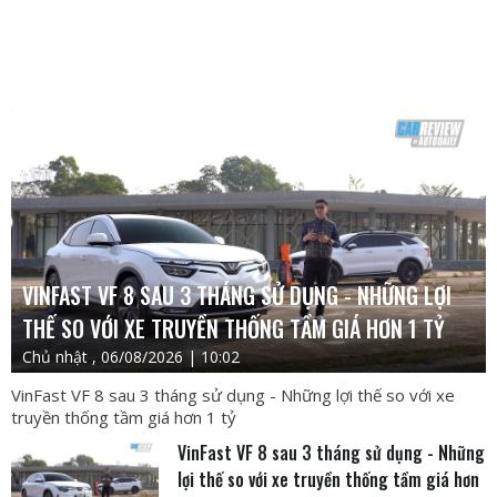
VINFAST VF 8 SAU 3 THÁNG SỬ DỤNG - NHỮNG LỢI
THẾ SO VỚI XE TRUYỀN THỐNG TẦM GIÁ HƠN 1 TỶ
Chủ nhật , 06/08/2026 | 10:02
VinFast VF 8 sau 3 tháng sử dụng - Những lợi thế so với xe
truyền thống tầm giá hơn 1 tỷ
VinFast VF 8 sau 3 tháng sử dụng - Những
lợi thế so với xe truyền thống tầm giá hơn