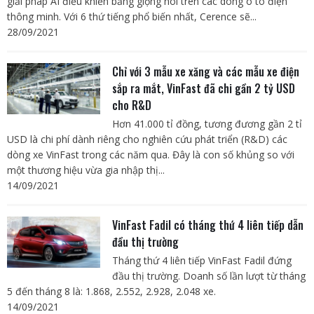
giải pháp AI điều khiển bằng giọng nói trên các dòng ô tô điện
thông minh. Với 6 thứ tiếng phổ biến nhất, Cerence sẽ...
28/09/2021
Chỉ với 3 mẫu xe xăng và các mẫu xe điện
sắp ra mắt, VinFast đã chi gần 2 tỷ USD
cho R&D
Hơn 41.000 tỉ đồng, tương đương gần 2 tỉ
USD là chi phí dành riêng cho nghiên cứu phát triển (R&D) các
dòng xe VinFast trong các năm qua. Đây là con số khủng so với
một thương hiệu vừa gia nhập thị...
14/09/2021
VinFast Fadil có tháng thứ 4 liên tiếp dẫn
đầu thị trường
Tháng thứ 4 liên tiếp VinFast Fadil đứng
đầu thị trường. Doanh số lần lượt từ tháng
5 đến tháng 8 là: 1.868, 2.552, 2.928, 2.048 xe.
14/09/2021