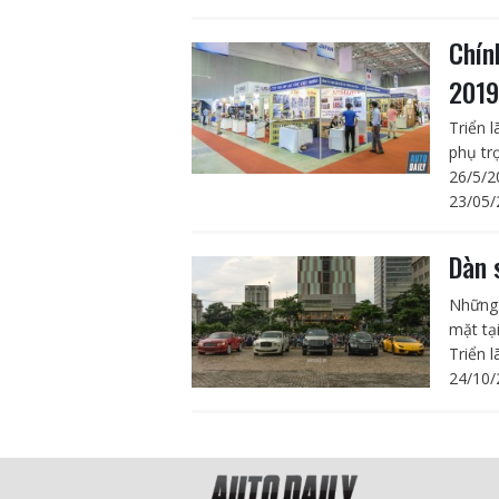
Chín
201
Triển 
phụ tr
26/5/2
23/05/
Dàn 
Những 
mặt tạ
Triển 
24/10/