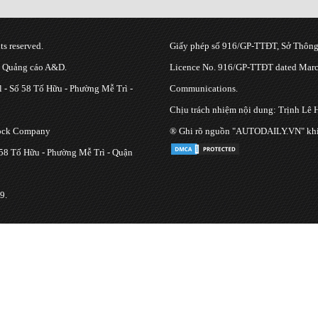
s reserved.
Giấy phép số 916/GP-TTĐT, Sở Thông 
g Quảng cáo A&D.
Licence No. 916/GP-TTĐT dated March
 - Số 58 Tố Hữu - Phường Mễ Trì -
Communications.
Chịu trách nhiệm nội dung: Trịnh Lê 
tock Company
® Ghi rõ nguồn "AUTODAILY.VN" khi bạ
 58 Tố Hữu - Phường Mễ Trì - Quận
9.