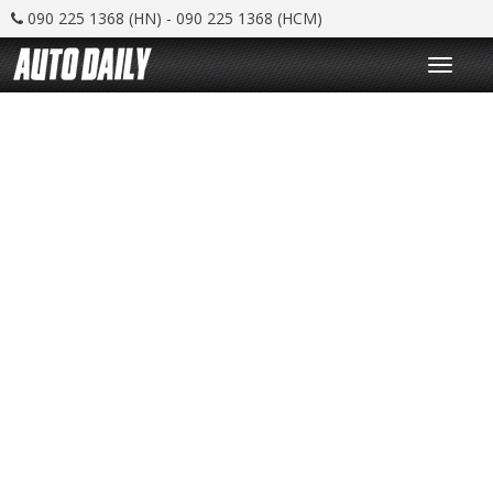
090 225 1368 (HN) - 090 225 1368 (HCM)
T
o
g
g
l
e
n
a
v
i
g
a
t
i
o
n