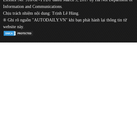
Information and Communications.
Chịu trách nhiệm nội dung: Trịnh Lê Hùng.
® Ghi rõ nguồn "AUTODAILY.VN" khi bạn phát hành lại thông tin từ
website này.