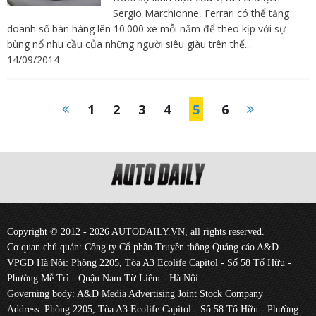
Sergio Marchionne, Ferrari có thể tăng
doanh số bán hàng lên 10.000 xe mỗi năm để theo kịp với sự
bùng nổ nhu cầu của những người siêu giàu trên thế...
14/09/2014
1
2
3
4
5
6
Copyright © 2012 - 2026 AUTODAILY.VN, all rights reserved.
Cơ quan chủ quản: Công ty Cổ phần Truyền thông Quảng cáo A&D.
VPGD Hà Nội: Phòng 2205, Tòa A3 Ecolife Capitol - Số 58 Tố Hữu -
Phường Mễ Trì - Quận Nam Từ Liêm - Hà Nội
Governing body: A&D Media Advertising Joint Stock Company
Address: Phòng 2205, Tòa A3 Ecolife Capitol - Số 58 Tố Hữu - Phường