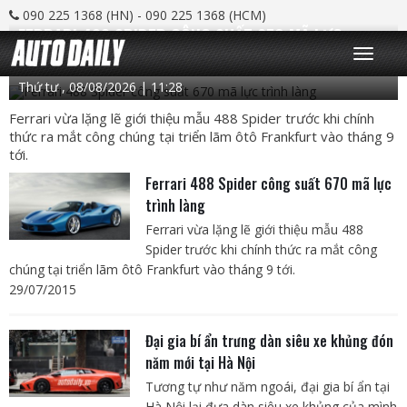
090 225 1368 (HN) - 090 225 1368 (HCM)
FERRARI 488 SPIDER CÔNG SUẤT 670 MÃ LỰC
T
TRÌNH LÀNG
o
g
Thứ tư , 08/08/2026 | 11:28
g
l
e
Ferrari vừa lặng lẽ giới thiệu mẫu 488 Spider trước khi chính
n
thức ra mắt công chúng tại triển lãm ôtô Frankfurt vào tháng 9
a
tới.
v
i
g
Ferrari 488 Spider công suất 670 mã lực
a
trình làng
t
i
Ferrari vừa lặng lẽ giới thiệu mẫu 488
o
n
Spider trước khi chính thức ra mắt công
chúng tại triển lãm ôtô Frankfurt vào tháng 9 tới.
29/07/2015
Đại gia bí ẩn trưng dàn siêu xe khủng đón
năm mới tại Hà Nội
Tương tự như năm ngoái, đại gia bí ẩn tại
Hà Nội lại đưa dàn siêu xe khủng của mình