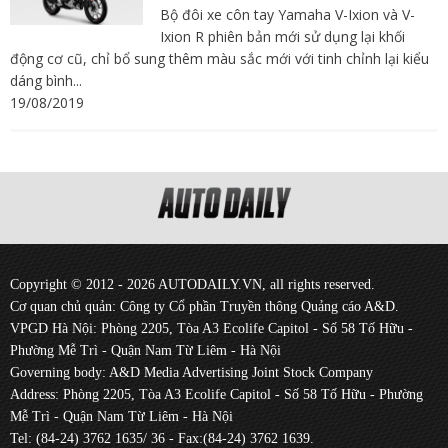
Bộ đôi xe côn tay Yamaha V-Ixion và V-
Ixion R phiên bản mới sử dụng lại khối
động cơ cũ, chỉ bổ sung thêm màu sắc mới với tinh chỉnh lại kiểu
dáng bình...
19/08/2019
Copyright © 2012 - 2026 AUTODAILY.VN, all rights reserved.
Cơ quan chủ quản: Công ty Cổ phần Truyền thông Quảng cáo A&D.
VPGD Hà Nội: Phòng 2205, Tòa A3 Ecolife Capitol - Số 58 Tố Hữu -
Phường Mễ Trì - Quận Nam Từ Liêm - Hà Nội
Governing body: A&D Media Advertising Joint Stock Company
Address: Phòng 2205, Tòa A3 Ecolife Capitol - Số 58 Tố Hữu - Phường
Mễ Trì - Quận Nam Từ Liêm - Hà Nội
Tel: (84-24) 3762 1635/ 36 - Fax:(84-24) 3762 1639.