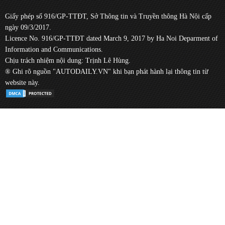
Giấy phép số 916/GP-TTĐT, Sở Thông tin và Truyền thông Hà Nội cấp
ngày 09/3/2017.
Licence No. 916/GP-TTĐT dated March 9, 2017 by Ha Noi Deparment of
Information and Communications.
Chịu trách nhiệm nội dung: Trịnh Lê Hùng.
® Ghi rõ nguồn "AUTODAILY.VN" khi bạn phát hành lại thông tin từ
website này.