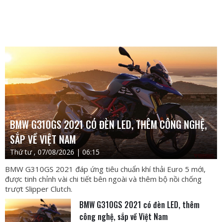
BMW G310GS 2021 CÓ ĐÈN LED, THÊM CÔNG NGHỆ,
SẮP VỀ VIỆT NAM
Thứ tư , 07/08/2026 | 06:15
BMW G310GS 2021 đáp ứng tiêu chuẩn khí thải Euro 5 mới,
được tinh chỉnh vài chi tiết bên ngoài và thêm bộ nồi chống
trượt Slipper Clutch.
BMW G310GS 2021 có đèn LED, thêm
công nghệ, sắp về Việt Nam