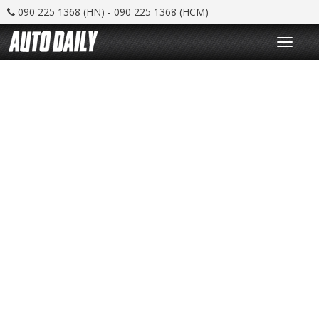
090 225 1368 (HN) - 090 225 1368 (HCM)
T
o
g
g
l
e
n
a
v
i
g
a
t
i
o
n