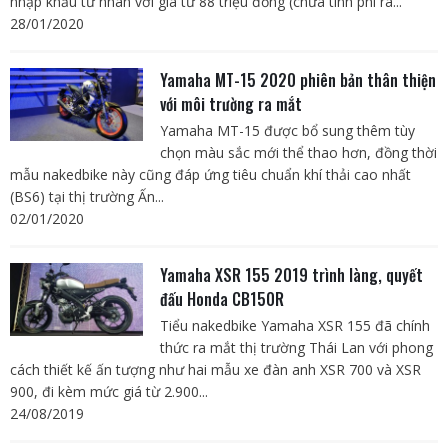
nhập khẩu tư nhân với giá từ 88 triệu đồng (chưa tính phí ra...
28/01/2020
Yamaha MT-15 2020 phiên bản thân thiện
với môi trường ra mắt
Yamaha MT-15 được bổ sung thêm tùy
chọn màu sắc mới thể thao hơn, đồng thời
mẫu nakedbike này cũng đáp ứng tiêu chuẩn khí thải cao nhất
(BS6) tại thị trường Ấn...
02/01/2020
Yamaha XSR 155 2019 trình làng, quyết
đấu Honda CB150R
Tiểu nakedbike Yamaha XSR 155 đã chính
thức ra mắt thị trường Thái Lan với phong
cách thiết kế ấn tượng như hai mẫu xe đàn anh XSR 700 và XSR
900, đi kèm mức giá từ 2.900...
24/08/2019