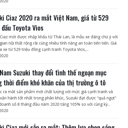
2020
ki Ciaz 2020 ra mắt Việt Nam, giá từ 529
u đấu Toyota Vios
 Ciaz mới được nhập khẩu từ Thái Lan, là mẫu xe đáng chú ý với
ian nội thất rộng rãi cùng nhiều tính năng an toàn tiên tiến. Giá
a xe từ 529 triệu đồng cạnh tranh Toyota Vios,...
2020
 Nam Suzuki thay đổi tình thế ngoạn mục
g thời điểm khó khăn của thị trường ô tô
ục ra mắt sản phẩm mới chất lượng với mức giá cạnh tranh và
í vận hành tốt nhất trong phân khúc, Suzuki đạt được “quả ngọt”
 doanh số 8 tháng đầu năm 2020 tăng 105% so với cùng kỳ...
2020
ki Ciaz mới sắp ra mắt: Thêm lựa chọn sáng