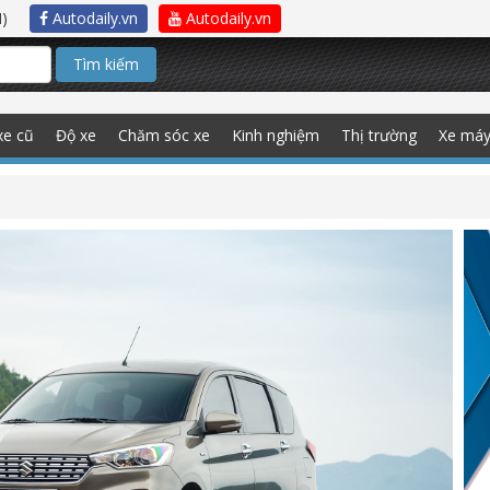
)
Autodaily.vn
Autodaily.vn
Tìm kiếm
xe cũ
Độ xe
Chăm sóc xe
Kinh nghiệm
Thị trường
Xe má