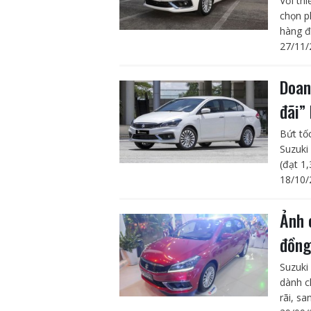
Với thi
chọn p
hàng đ
27/11/
Doan
đãi”
Bứt tốc
Suzuki
(đạt 1
18/10/
Ảnh 
đồn
Suzuki
dành c
rãi, sa