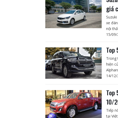
giá 
Suzuki
xe đán
nội thấ
15/09/
Top 
Trong 
hiện c
Alphar
14/12/
Top 
10/2
Tiếp n
tại Vi