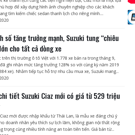
ết kế thanh lịch cùng các tiện nghi hiện đại, Ciaz mới là một lựa
hù hợp để xây dựng hình ảnh chuyên nghiệp cho các khách
ang tìm kiếm chiếc sedan thanh lịch cho riêng mình....
2020
h số tăng trưởng mạnh, Suzuki tung “chiêu
 lớn cho tất cả dòng xe
 trên thị trường ô tô Việt với 1.778 xe bán ra trong tháng 9,
 đã ghi nhận mức tăng trưởng 128% so với cùng kỳ năm 2019
,384 xe). Nhằm tiếp tục hỗ trợ nhu cầu mua xe, Suzuki mang...
2020
chi tiết Suzuki Ciaz mới có giá từ 529 triệu
g
 Ciaz mới được nhập khẩu từ Thái Lan, là mẫu xe đáng chú ý
ho doanh nhân yêu thích sự lịch lãm, không gian nội thất rộng
ng trọng cùng nhiều tính năng an toàn tiên tiến. Giá bán từ...