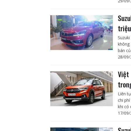
29/09/
Suzu
triệ
Suzuki
không g
bán củ
28/09/
Việt
tron
Liên t
chi ph
khi có
17/09/
Suzu