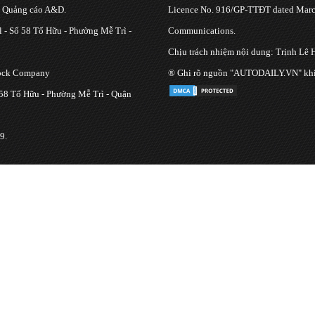
g Quảng cáo A&D.
Licence No. 916/GP-TTĐT dated March
 - Số 58 Tố Hữu - Phường Mễ Trì -
Communications.
Chịu trách nhiệm nội dung: Trịnh Lê 
tock Company
® Ghi rõ nguồn "AUTODAILY.VN" khi bạ
 58 Tố Hữu - Phường Mễ Trì - Quận
9.