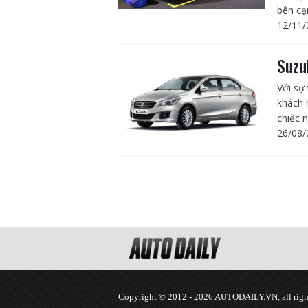
bên cạn
12/11/
Suzu
Với sự
khách 
chiếc 
26/08/
Copyright © 2012 - 2026 AUTODAILY.VN, all right