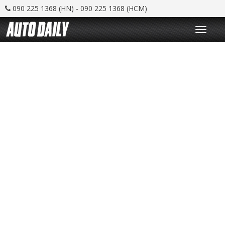
090 225 1368 (HN) - 090 225 1368 (HCM)
T
o
g
g
l
e
n
a
v
i
g
a
t
i
o
n