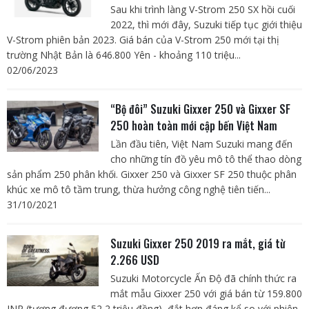
Sau khi trình làng V-Strom 250 SX hồi cuối
2022, thì mới đây, Suzuki tiếp tục giới thiệu
V-Strom phiên bản 2023. Giá bán của V-Strom 250 mới tại thị
trường Nhật Bản là 646.800 Yên - khoảng 110 triệu...
02/06/2023
“Bộ đôi” Suzuki Gixxer 250 và Gixxer SF
250 hoàn toàn mới cập bến Việt Nam
Lần đầu tiên, Việt Nam Suzuki mang đến
cho những tín đồ yêu mô tô thể thao dòng
sản phẩm 250 phân khối. Gixxer 250 và Gixxer SF 250 thuộc phân
khúc xe mô tô tầm trung, thừa hưởng công nghệ tiên tiến...
31/10/2021
Suzuki Gixxer 250 2019 ra mắt, giá từ
2.266 USD
Suzuki Motorcycle Ấn Độ đã chính thức ra
mắt mẫu Gixxer 250 với giá bán từ 159.800
INR (tương đương 52,2 triệu đồng), đắt hơn đáng kể so với phiên