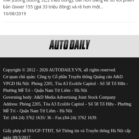
bản Gixxer 155 (giá 33 triệu đồng) và rẻ hơn một...
10/08/2019
Copyright © 2012 - 2026 AUTODAILY.VN, all rights reserved.
Cơ quan chủ quản: Công ty Cổ phần Truyền thông Quảng cáo A&D.
VPGD Hà Nội: Phòng 2205, Tòa A3 Ecolife Capitol - Số 58 Tố Hữu -
Phường Mễ Trì - Quận Nam Từ Liêm - Hà Nội
Governing body: A&D Media Advertising Joint Stock Company
Address: Phòng 2205, Tòa A3 Ecolife Capitol - Số 58 Tố Hữu - Phường
Mễ Trì - Quận Nam Từ Liêm - Hà Nội
Tel: (84-24) 3762 1635/ 36 - Fax:(84-24) 3762 1639.
Giấy phép số 916/GP-TTĐT, Sở Thông tin và Truyền thông Hà Nội cấp
ngày 09/3/2017.