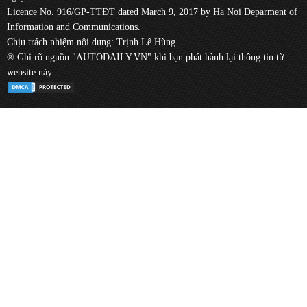
Licence No. 916/GP-TTĐT dated March 9, 2017 by Ha Noi Deparment of
Information and Communications.
Chịu trách nhiệm nội dung: Trịnh Lê Hùng.
® Ghi rõ nguồn "AUTODAILY.VN" khi bạn phát hành lại thông tin từ
website này.