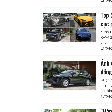
29/04/
Top 
cực 
5 mẫu 
RAV4 2
2020.
21/04/
Ảnh 
đồng
Được đ
nhân, 
sau khi
17/04/
"Hàn