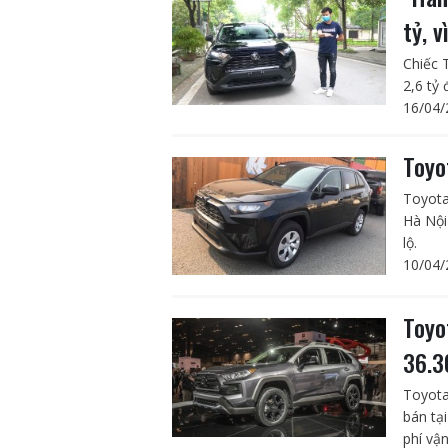
tỷ, 
Chiếc 
2,6 tỷ 
16/04/
Toyo
Toyota
Hà Nội
lộ.
10/04/
Toyo
36.3
Toyota
bán tạ
phí vậ