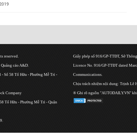
2019
s reserved.
Giấy phép số 916/GP-TTĐT, Sở Thông 
g Quảng cáo A&D.
Licence No. 916/GP-TTĐT dated March
 - Số 58 Tố Hữu - Phường Mễ Trì -
Communications.
Chịu trách nhiệm nội dung: Trịnh Lê 
tock Company
® Ghi rõ nguồn "AUTODAILY.VN" khi bạ
 58 Tố Hữu - Phường Mễ Trì - Quận
9.