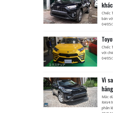
khác
Chiếc 
bán với
04/05/
Toyo
Chiếc 
với ch
04/05/
Vì s
hãn
Măc dù
RAV4 h
phân k