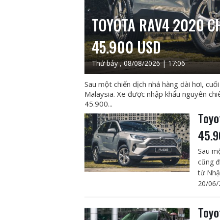
TOYOTA RAV4 2020 CH
45.900 USD
Thứ bảy , 08/08/2026 | 17:06
Sau một chiến dịch nhá hàng dài hơi, cu
Malaysia. Xe được nhập khẩu nguyên chi
45.900...
Toyo
45.9
Sau mộ
cũng đ
từ Nhậ
20/06/
Toyo