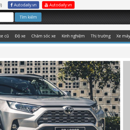
)
Autodaily.vn
Autodaily.vn
Tìm kiếm
xe cũ
Độ xe
Chăm sóc xe
Kinh nghiệm
Thị trường
Xe má