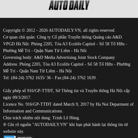
Copyright © 2012 - 2026 AUTODAILY.VN, all rights reserved.
Cơ quan chủ quản: Công ty Cổ phần Truyền thông Quảng cáo A&D.
VPGD Hà Nội: Phòng 2205, Tòa A3 Ecolife Capitol - Số 58 Tố Hữu -
Phường Mễ Trì - Quận Nam Từ Liêm - Hà Nội
Governing body: A&D Media Advertising Joint Stock Company
Address: Phòng 2205, Tòa A3 Ecolife Capitol - Số 58 Tố Hữu - Phường
Mễ Trì - Quận Nam Từ Liêm - Hà Nội
Tel: (84-24) 3762 1635/ 36 - Fax:(84-24) 3762 1639.
Giấy phép số 916/GP-TTĐT, Sở Thông tin và Truyền thông Hà Nội cấp
ngày 09/3/2017.
Licence No. 916/GP-TTĐT dated March 9, 2017 by Ha Noi Deparment of
Information and Communications.
Chịu trách nhiệm nội dung: Trịnh Lê Hùng.
® Ghi rõ nguồn "AUTODAILY.VN" khi bạn phát hành lại thông tin từ
website này.