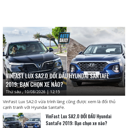
VINFAST LUX SA2.0 ĐỐI ĐẦU HYUNDAI SANTAFE
2019: BẠN CHỌN XE NÀO?
Thứ sáu , 10/08/2026 | 12:15
VinFast Lux SA2.0 vừa trình làng cũng được xem là đối thủ
cạnh tranh với Hyundai SantaFe.
VinFast Lux SA2.0 ĐỐI ĐẦU Hyundai
SantaFe 2019: Bạn chọn xe nào?