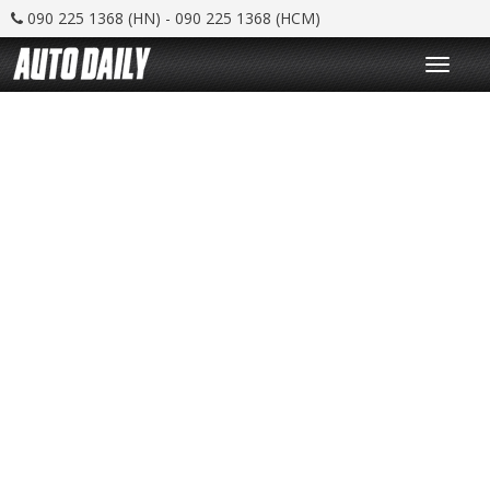
090 225 1368 (HN) - 090 225 1368 (HCM)
T
o
g
g
l
e
n
a
v
i
g
a
t
i
o
n