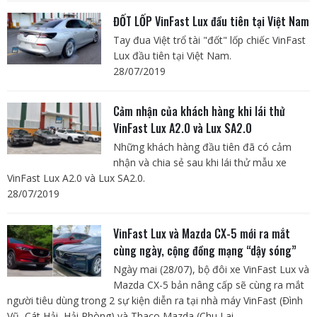
ĐỐT LỐP VinFast Lux đầu tiên tại Việt Nam
Tay đua Việt trổ tài "đốt" lốp chiếc VinFast
Lux đầu tiên tại Việt Nam.
28/07/2019
Cảm nhận của khách hàng khi lái thử
VinFast Lux A2.0 và Lux SA2.0
Những khách hàng đầu tiên đã có cảm
nhận và chia sẻ sau khi lái thử mẫu xe
VinFast Lux A2.0 và Lux SA2.0.
28/07/2019
VinFast Lux và Mazda CX-5 mới ra mắt
cùng ngày, cộng đồng mạng “dậy sóng”
Ngày mai (28/07), bộ đôi xe VinFast Lux và
Mazda CX-5 bản nâng cấp sẽ cùng ra mắt
người tiêu dùng trong 2 sự kiện diễn ra tại nhà máy VinFast (Đình
Vũ, Cát Hải, Hải Phòng) và Thaco Mazda (Chu Lai,...