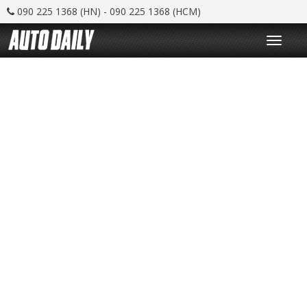
090 225 1368 (HN) - 090 225 1368 (HCM)
T
o
g
g
l
e
n
a
v
i
g
a
t
i
o
n