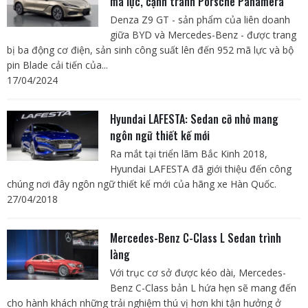
mã lực, cạnh tranh Porsche Panamera
Denza Z9 GT - sản phẩm của liên doanh
giữa BYD và Mercedes-Benz - được trang
bị ba động cơ điện, sản sinh công suất lên đến 952 mã lực và bộ
pin Blade cải tiến của...
17/04/2024
Hyundai LAFESTA: Sedan cỡ nhỏ mang
ngôn ngữ thiết kế mới
Ra mắt tại triển lãm Bắc Kinh 2018,
Hyundai LAFESTA đã giới thiệu đến công
chúng nơi đây ngôn ngữ thiết kế mới của hãng xe Hàn Quốc.
27/04/2018
Mercedes-Benz C-Class L Sedan trình
làng
Với trục cơ sở được kéo dài, Mercedes-
Benz C-Class bản L hứa hẹn sẽ mang đến
cho hành khách những trải nghiệm thú vị hơn khi tận hưởng ở