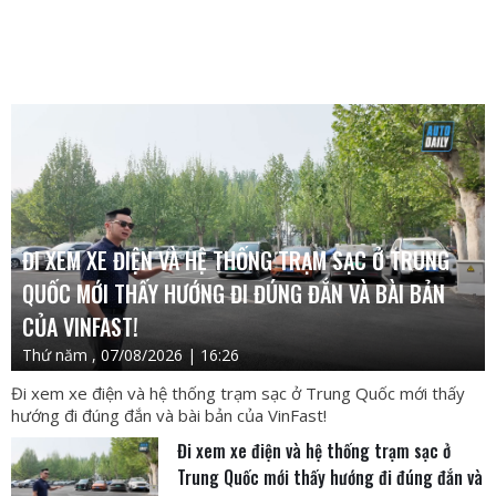
ĐI XEM XE ĐIỆN VÀ HỆ THỐNG TRẠM SẠC Ở TRUNG
QUỐC MỚI THẤY HƯỚNG ĐI ĐÚNG ĐẮN VÀ BÀI BẢN
CỦA VINFAST!
Thứ năm , 07/08/2026 | 16:26
Đi xem xe điện và hệ thống trạm sạc ở Trung Quốc mới thấy
hướng đi đúng đắn và bài bản của VinFast!
Đi xem xe điện và hệ thống trạm sạc ở
Trung Quốc mới thấy hướng đi đúng đắn và