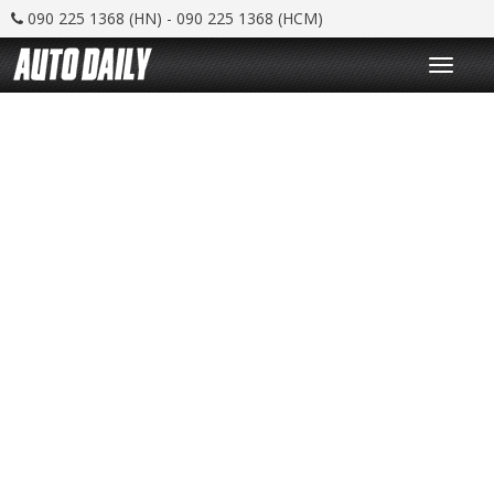
090 225 1368 (HN) - 090 225 1368 (HCM)
T
o
g
g
l
e
n
a
v
i
g
a
t
i
o
n