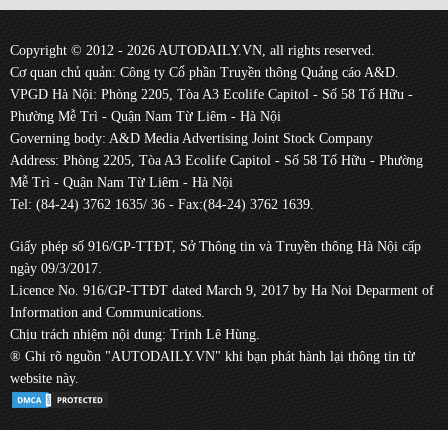
Copyright © 2012 - 2026 AUTODAILY.VN, all rights reserved.
Cơ quan chủ quản: Công ty Cổ phần Truyền thông Quảng cáo A&D.
VPGD Hà Nội: Phòng 2205, Tòa A3 Ecolife Capitol - Số 58 Tố Hữu -
Phường Mễ Trì - Quận Nam Từ Liêm - Hà Nội
Governing body: A&D Media Advertising Joint Stock Company
Address: Phòng 2205, Tòa A3 Ecolife Capitol - Số 58 Tố Hữu - Phường
Mễ Trì - Quận Nam Từ Liêm - Hà Nội
Tel: (84-24) 3762 1635/ 36 - Fax:(84-24) 3762 1639.
Giấy phép số 916/GP-TTĐT, Sở Thông tin và Truyền thông Hà Nội cấp
ngày 09/3/2017.
Licence No. 916/GP-TTĐT dated March 9, 2017 by Ha Noi Deparment of
Information and Communications.
Chịu trách nhiệm nội dung: Trịnh Lê Hùng.
® Ghi rõ nguồn "AUTODAILY.VN" khi bạn phát hành lại thông tin từ
website này.