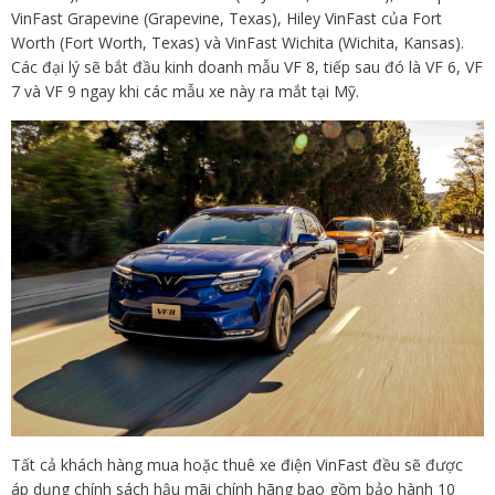
VinFast Grapevine (Grapevine, Texas), Hiley VinFast của Fort
Worth (Fort Worth, Texas) và VinFast Wichita (Wichita, Kansas).
Các đại lý sẽ bắt đầu kinh doanh mẫu VF 8, tiếp sau đó là VF 6, VF
7 và VF 9 ngay khi các mẫu xe này ra mắt tại Mỹ.
Tất cả khách hàng mua hoặc thuê xe điện VinFast đều sẽ được
áp dụng chính sách hậu mãi chính hãng bao gồm bảo hành 10