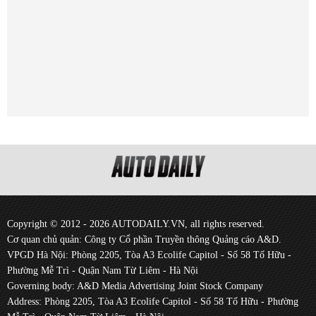
Copyright © 2012 - 2026 AUTODAILY.VN, all rights reserved.
Cơ quan chủ quản: Công ty Cổ phần Truyền thông Quảng cáo A&D.
VPGD Hà Nội: Phòng 2205, Tòa A3 Ecolife Capitol - Số 58 Tố Hữu -
Phường Mễ Trì - Quận Nam Từ Liêm - Hà Nội
Governing body: A&D Media Advertising Joint Stock Company
Address: Phòng 2205, Tòa A3 Ecolife Capitol - Số 58 Tố Hữu - Phường