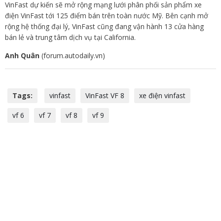
VinFast dự kiến sẽ mở rộng mạng lưới phân phối sản phẩm xe
điện VinFast tới 125 điểm bán trên toàn nước Mỹ. Bên cạnh mở
rộng hệ thống đại lý, VinFast cũng đang vận hành 13 cửa hàng
bán lẻ và trung tâm dịch vụ tại California.
Anh Quân
(forum.autodaily.vn)
Tags:
vinfast
VinFast VF 8
xe điện vinfast
vf 6
vf 7
vf 8
vf 9