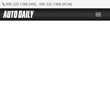
090 225 1368 (HN) - 090 225 1368 (HCM)
T
o
g
g
l
e
n
a
v
i
g
a
t
i
o
n