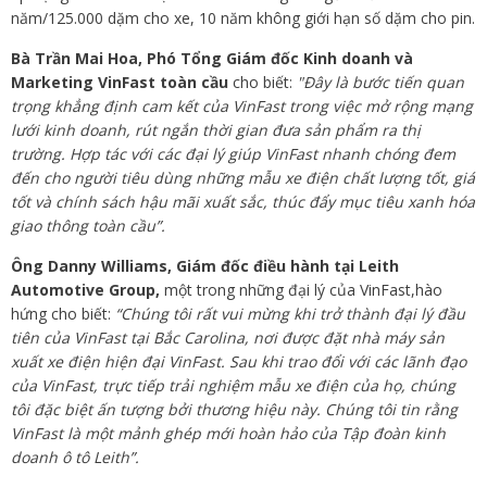
năm/125.000 dặm cho xe, 10 năm không giới hạn số dặm cho pin.
Bà Trần Mai Hoa, Phó Tổng Giám đốc Kinh doanh và
Marketing VinFast toàn cầu
cho biết:
"Đây là bước tiến quan
trọng khẳng định cam kết của VinFast trong việc mở rộng mạng
lưới kinh doanh, rút ngắn thời gian đưa sản phẩm ra thị
trường. Hợp tác với các đại lý giúp VinFast nhanh chóng đem
đến cho người tiêu dùng những mẫu xe điện chất lượng tốt, giá
tốt và chính sách hậu mãi xuất sắc, thúc đẩy mục tiêu xanh hóa
giao thông toàn cầu”.
Ông Danny Williams, Giám đốc điều hành tại Leith
Automotive Group,
một trong những đại lý của VinFast,hào
hứng cho biết:
“Chúng tôi rất vui mừng khi trở thành đại lý đầu
tiên của VinFast tại Bắc Carolina, nơi được đặt nhà máy sản
xuất xe điện hiện đại VinFast. Sau khi trao đổi với các lãnh đạo
của VinFast, trực tiếp trải nghiệm mẫu xe điện của họ, chúng
tôi đặc biệt ấn tượng bởi thương hiệu này. Chúng tôi tin rằng
VinFast là một mảnh ghép mới hoàn hảo của Tập đoàn kinh
doanh ô tô Leith”.