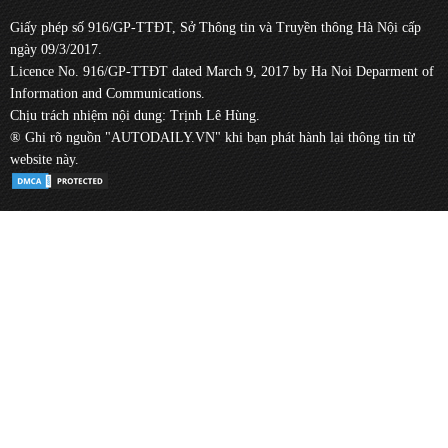
Giấy phép số 916/GP-TTĐT, Sở Thông tin và Truyền thông Hà Nội cấp
ngày 09/3/2017.
Licence No. 916/GP-TTĐT dated March 9, 2017 by Ha Noi Deparment of
Information and Communications.
Chịu trách nhiệm nội dung: Trịnh Lê Hùng.
® Ghi rõ nguồn "AUTODAILY.VN" khi bạn phát hành lại thông tin từ
website này.