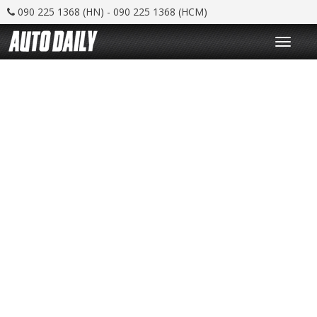
090 225 1368 (HN) - 090 225 1368 (HCM)
T
o
g
g
l
e
n
a
v
i
g
a
t
i
o
n