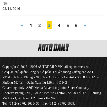
Nội.
08/11/2016
1
2
3
4
5
6
Copyright © 2012 - 2026 AUTODAILY.VN, all rights reserved.
Cơ quan chủ quản: Công ty Cổ phần Truyền thông Quảng cáo A&D.
VPGD Hà Nội: Phòng 2205, Tòa A3 Ecolife Capitol - Số 58 Tố Hữu -
Phường Mễ Trì - Quận Nam Từ Liêm - Hà Nội
Governing body: A&D Media Advertising Joint Stock Company
Address: Phòng 2205, Tòa A3 Ecolife Capitol - Số 58 Tố Hữu - Phường
Mễ Trì - Quận Nam Từ Liêm - Hà Nội
Tel: (84-24) 3762 1635/ 36 - Fax:(84-24) 3762 1639.