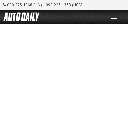
090 225 1368 (HN) - 090 225 1368 (HCM)
T
o
g
g
l
e
n
a
v
i
g
a
t
i
o
n