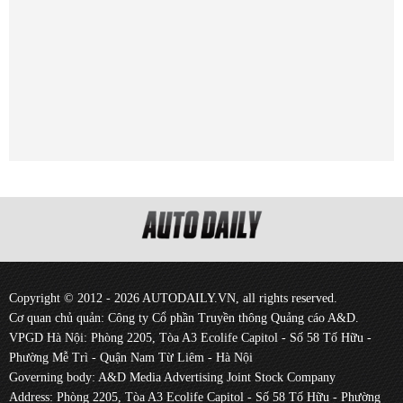
Copyright © 2012 - 2026 AUTODAILY.VN, all rights reserved.
Cơ quan chủ quản: Công ty Cổ phần Truyền thông Quảng cáo A&D.
VPGD Hà Nội: Phòng 2205, Tòa A3 Ecolife Capitol - Số 58 Tố Hữu -
Phường Mễ Trì - Quận Nam Từ Liêm - Hà Nội
Governing body: A&D Media Advertising Joint Stock Company
Address: Phòng 2205, Tòa A3 Ecolife Capitol - Số 58 Tố Hữu - Phường