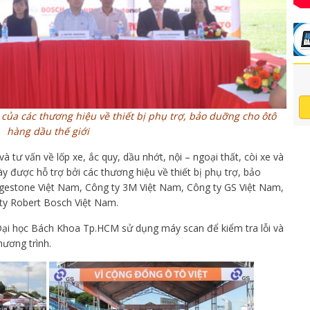
 của các thương hiệu về thiết bị phụ trợ, bảo duỡng cho ôtô
hàng dầu thế giới
à tư vấn về lốp xe, ắc quy, dầu nhớt, nội – ngoại thất, còi xe và
y được hỗ trợ bởi các thương hiệu về thiết bị phụ trợ, bảo
dgestone Việt Nam, Công ty 3M Việt Nam, Công ty GS Việt Nam,
ty Robert Bosch Việt Nam.
Ðại học Bách Khoa Tp.HCM sử dụng máy scan để kiểm tra lỗi và
ương trình.