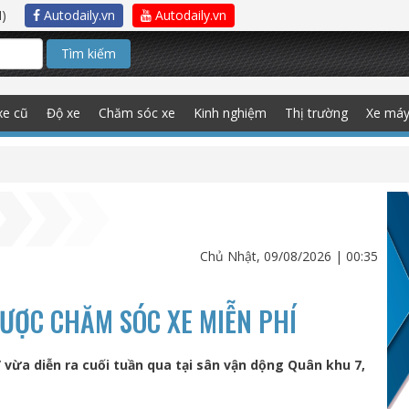
)
Autodaily.vn
Autodaily.vn
Tìm kiếm
xe cũ
Độ xe
Chăm sóc xe
Kinh nghiệm
Thị trường
Xe má
Chủ Nhật, 09/08/2026 | 00:35
ĐƯỢC CHĂM SÓC XE MIỄN PHÍ
 vừa diễn ra cuối tuần qua tại sân vận dộng Quân khu 7,