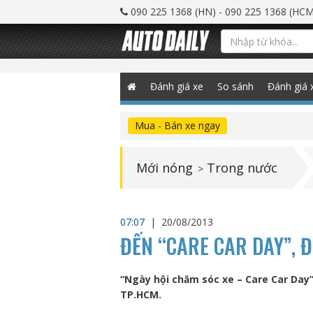
090 225 1368 (HN) - 090 225 1368 (HCM
Đánh giá xe
So sánh
Đánh giá 
Mua - Bán xe ngay
Mới nóng
Trong nước
>
07:07
|
20/08/2013
ĐẾN “CARE CAR DAY”, 
“Ngày hội chăm sóc xe – Care Car Day”
TP.HCM.