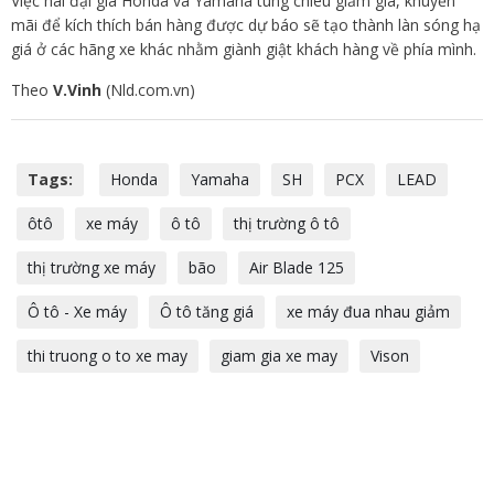
Việc hai đại gia Honda và Yamaha tung chiêu giảm giá, khuyến
mãi để kích thích bán hàng được dự báo sẽ tạo thành làn sóng hạ
giá ở các hãng xe khác nhằm giành giật khách hàng về phía mình.
Theo
V.Vinh
(Nld.com.vn)
Tags:
Honda
Yamaha
SH
PCX
LEAD
ôtô
xe máy
ô tô
thị trường ô tô
thị trường xe máy
bão
Air Blade 125
Ô tô - Xe máy
Ô tô tăng giá
xe máy đua nhau giảm
thi truong o to xe may
giam gia xe may
Vison