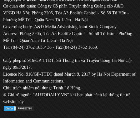
Cơ quan chủ quản: Công ty Cổ phần Truyền thông Quảng cáo A&D.
VPGD Hà Nội: Phòng 2205, Tòa A3 Ecolife Capitol - Số 58 Tố Hữu -
Phường Mễ Trì - Quận Nam Từ Liêm - Hà Nội
Governing body: A&D Media Advertising Joint Stock Company
Address: Phòng 2205, Tòa A3 Ecolife Capitol - Số 58 Tố Hữu - Phường
Mễ Trì - Quận Nam Từ Liêm - Hà Nội
Tel: (84-24) 3762 1635/ 36 - Fax:(84-24) 3762 1639.
Giấy phép số 916/GP-TTĐT, Sở Thông tin và Truyền thông Hà Nội cấp
ngày 09/3/2017.
Licence No. 916/GP-TTĐT dated March 9, 2017 by Ha Noi Deparment of
Information and Communications.
Chịu trách nhiệm nội dung: Trịnh Lê Hùng.
® Ghi rõ nguồn "AUTODAILY.VN" khi bạn phát hành lại thông tin từ
website này.