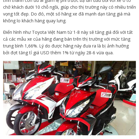
tỉnh thành còn ưu ái giảm lệ phí trước bạ lần đầu đối với xe ô tô
chở khách dưới 10 chỗ ngồi, giúp cho thị trường này có nhiều triển
vọng tốt đẹp. Do đó, một số hãng xe đã mạnh dạn tăng giá mà
không lo khách hàng quay lưng.
Điển hình như Toyota Việt Nam từ 1-8 này sẽ tăng giá đối với tất
cả các mẫu xe của hãng đang bán trên thị trường với mức tăng
trung bình 1,66%. Lý do được hãng này đưa ra là bị ảnh hưởng
bởi đợt tăng tỉ giá USD thêm 1% từ ngày 28-6 vừa qua.