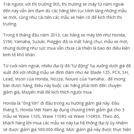
Trái ngược với thị trường ôtô, thị trường xe máy từ năm ngoái
đến nay vẫn ảm đạm dù các hãng liên tục trình làng những mẫu
xe mới, cũng như cải tiến các mẫu xe hiện có để kích thích thị
trường.
Trong 6 tháng đầu năm 2013, các hãng xe máy lớn như Honda,
SYM, Yamaha, Suzuki, Piaggio đã ra mắt hàng chục mẫu xe mới,
nhưng dường như sức mua vẫn chưa cải thiện là bao do điều kiện
kinh tế khó khăn.
Từ cuối năm ngoái, nhiều đại lý đã “tự động” hạ xuống dưới giá đề
xuất đối với những mẫu xe đình đám như Air Blade 125, PCX, SH,
Lead, Vison của Honda, Nozza, Nouvo của Yamaha... để mong
bán được hàng. Điều này buộc các hãng phải tính đến chuyện
giảm giá, khuyến mãi để kích thích người mua.
Honda là “ông lớn” đi đầu trong xu hướng giảm giá này. Đầu
tháng 5, Honda Việt Nam áp dụng chương trình giảm giá cho 3
mẫu xe Wave 110S, Wave 110RS và Wave 110RSX. Theo đó,
khách hàng khi mua các mẫu xe này tại hệ thống đại lý ủy nhiệm
sẽ được giảm giá 500.000 đồng. Mức giảm giá này được thực hiện