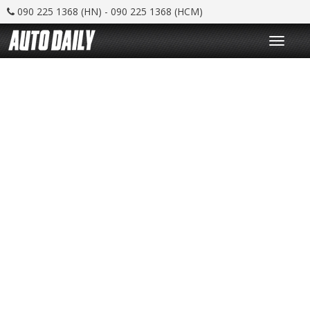
090 225 1368 (HN) - 090 225 1368 (HCM)
T
o
g
g
l
e
n
a
v
i
g
a
t
i
o
n