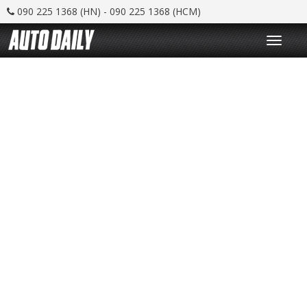
090 225 1368 (HN) - 090 225 1368 (HCM)
T
o
g
g
l
e
n
a
v
i
g
a
t
i
o
n