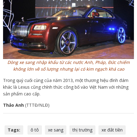
Dòng xe sang nhập khẩu từ các nước Anh, Pháp, Đức chiếm
không lớn về số lượng nhưng lại có kim ngạch khá cao
Trong quý cuối cùng của năm 2013, một thương hiệu đình đám
khác là Lexus cũng chính thức công bố vào Việt Nam với những
sản phẩm cao cấp.
Thảo Anh
(TTTĐ/NLĐ)
Tags:
ô tô
xe sang
thị trường
xe đắt tiền