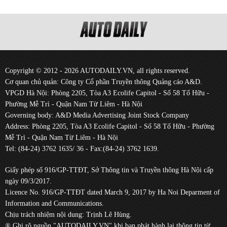
Copyright © 2012 - 2026 AUTODAILY.VN, all rights reserved.
Cơ quan chủ quản: Công ty Cổ phần Truyền thông Quảng cáo A&D.
VPGD Hà Nội: Phòng 2205, Tòa A3 Ecolife Capitol - Số 58 Tố Hữu -
Phường Mễ Trì - Quận Nam Từ Liêm - Hà Nội
Governing body: A&D Media Advertising Joint Stock Company
Address: Phòng 2205, Tòa A3 Ecolife Capitol - Số 58 Tố Hữu - Phường
Mễ Trì - Quận Nam Từ Liêm - Hà Nội
Tel: (84-24) 3762 1635/ 36 - Fax:(84-24) 3762 1639.
Giấy phép số 916/GP-TTĐT, Sở Thông tin và Truyền thông Hà Nội cấp
ngày 09/3/2017.
Licence No. 916/GP-TTĐT dated March 9, 2017 by Ha Noi Deparment of
Information and Communications.
Chịu trách nhiệm nội dung: Trịnh Lê Hùng.
® Ghi rõ nguồn "AUTODAILY.VN" khi bạn phát hành lại thông tin từ