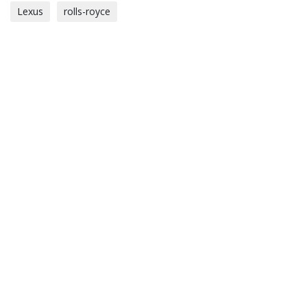
Lexus
rolls-royce