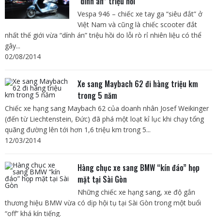
“dính án” triệu hồi
Vespa 946 – chiếc xe tay ga “siêu đắt” ở
Việt Nam và cũng là chiếc scooter đắt
nhất thế giới vừa “dính án” triệu hồi do lỗi rò rỉ nhiên liệu có thể
gây...
02/08/2014
Xe sang Maybach 62 đi hàng triệu km
trong 5 năm
Chiếc xe hạng sang Maybach 62 của doanh nhân Josef Weikinger
(đến từ Liechtenstein, Đức) đã phá một loạt kỉ lục khi chạy tổng
quãng đường lên tới hơn 1,6 triệu km trong 5...
12/03/2014
Hàng chục xe sang BMW “kín đáo” họp
mặt tại Sài Gòn
Những chiếc xe hạng sang, xe độ gắn
thương hiệu BMW vừa có dịp hội tụ tại Sài Gòn trong một buổi
“off” khá kín tiếng.