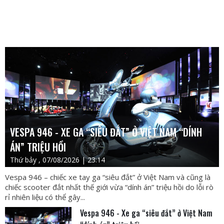
VESPA 946 - XE GA “SIÊU ĐẮT” Ở VIỆT NAM “DÍNH
ÁN” TRIỆU HỒI
Thứ bảy , 07/08/2026 | 23:14
Vespa 946 – chiếc xe tay ga “siêu đắt” ở Việt Nam và cũng là
chiếc scooter đắt nhất thế giới vừa “dính án” triệu hồi do lỗi rò
rỉ nhiên liệu có thể gây...
Vespa 946 - Xe ga “siêu đắt” ở Việt Nam