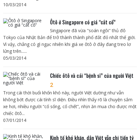
10/03/2014
Ôtô ở Singapore có giá “cắt cổ”
Singapore đã vừa "soán ngôi" thủ đô
Tokyo của Nhật Bản để trở thành thành phố đắt đỏ nhất thế giới.
Vì vậy, chẳng có gì ngạc nhiên khi giá xe ôtô ở đây đang treo lơ
lửng trên......
05/03/2014
Chiếc ôtô và cái “bệnh sĩ” của người Việt
2
Trong cái thời buổi khốn khó này, người Việt dường như vẫn
không bớt được cái tính sĩ diện. Điều nhìn thấy rõ là chuyện sắm
xe hơi, nhiều người “cố sống, cố chết”, nhịn ăn mua cho được một
chiếc ôtô...
07/01/2014
Kinh tế khó khăn, dân Việt vẫn chi tiền tỷ