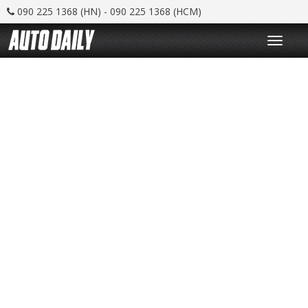
090 225 1368 (HN) - 090 225 1368 (HCM)
T
o
g
g
l
e
n
a
v
i
g
a
t
i
o
n