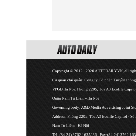
Copyright © 2012 - 2026 AUTODAILY.VN, all right
Cơ quan chủ quản: Công ty Cổ phần Truyền thôn
VPGD Hà Nội: Phòng 2205, Tòa A3 Ecolife Capitol
Quận Nam Từ Liêm - Hà Nội
Governing body: A&D Media Advertising Joint S
Address: Phòng 2205, Tòa A3 Ecolife Capitol - Số
Nam Từ Liêm - Hà Nội
Tel: (84-24) 3762 1635/ 36 - Fax:(84-24) 3762 163