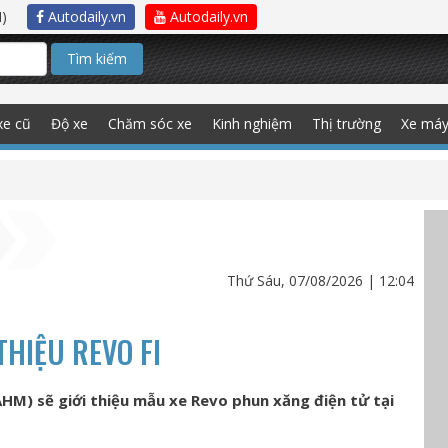
)
Autodaily.vn
Autodaily.vn
Tìm kiếm
xe cũ
Độ xe
Chăm sóc xe
Kinh nghiệm
Thị trường
Xe má
Thứ Sáu, 07/08/2026 | 12:04
THIỆU REVO FI
HM) sẽ giới thiệu mẫu xe Revo phun xăng điện tử tại