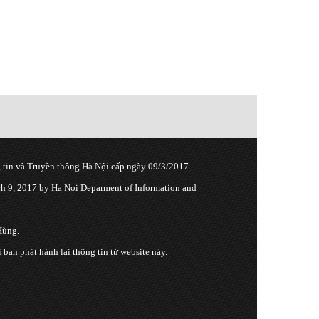
tin và Truyền thông Hà Nội cấp ngày 09/3/2017.
 9, 2017 by Ha Noi Deparment of Information and
Hùng.
n phát hành lại thông tin từ website này.