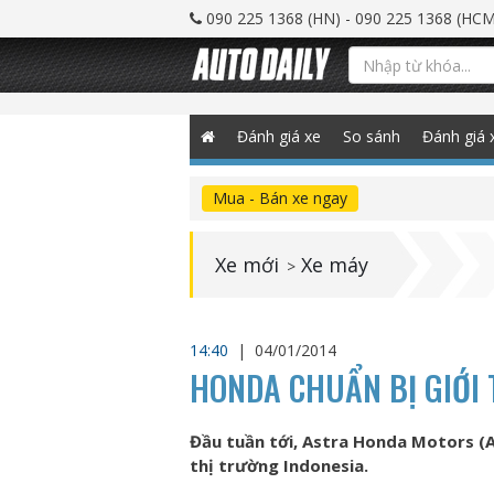
090 225 1368 (HN) - 090 225 1368 (HCM
Đánh giá xe
So sánh
Đánh giá 
Mua - Bán xe ngay
Xe mới
Xe máy
>
14:40
|
04/01/2014
HONDA CHUẨN BỊ GIỚI 
Đầu tuần tới, Astra Honda Motors (A
thị trường Indonesia.