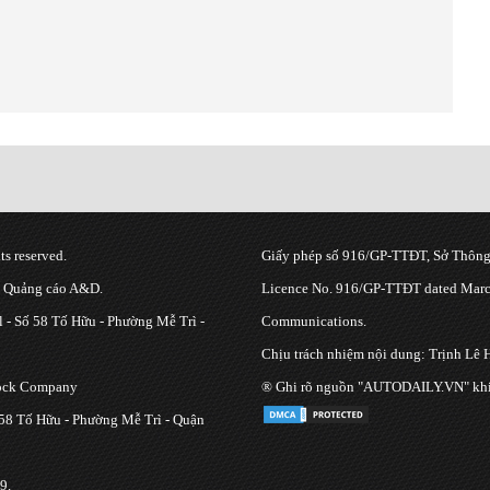
s reserved.
Giấy phép số 916/GP-TTĐT, Sở Thông 
g Quảng cáo A&D.
Licence No. 916/GP-TTĐT dated March
 - Số 58 Tố Hữu - Phường Mễ Trì -
Communications.
Chịu trách nhiệm nội dung: Trịnh Lê 
tock Company
® Ghi rõ nguồn "AUTODAILY.VN" khi bạ
 58 Tố Hữu - Phường Mễ Trì - Quận
9.