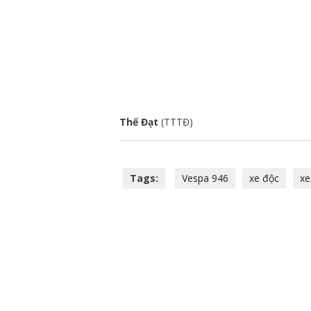
Thế Đạt
(TTTĐ)
Tags:
Vespa 946
xe độc
xe