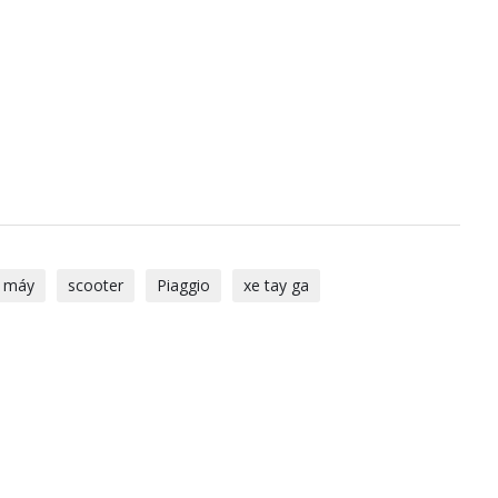
 máy
scooter
Piaggio
xe tay ga