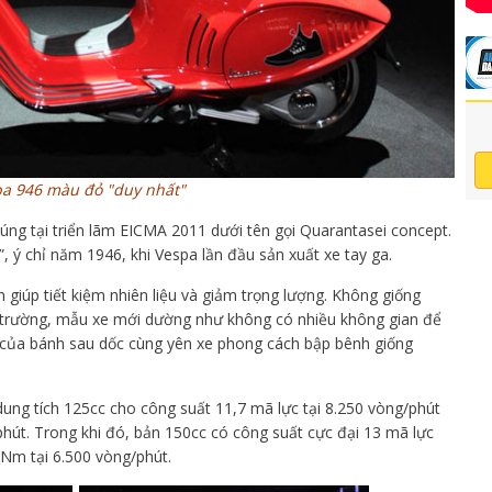
a 946 màu đỏ "duy nhất"
úng tại triển lãm EICMA 2011 dưới tên gọi Quarantasei concept.
”, ý chỉ năm 1946, khi Vespa lần đầu sản xuất xe tay ga.
giúp tiết kiệm nhiên liệu và giảm trọng lượng. Không giống
trường, mẫu xe mới dường như không có nhiều không gian để
e của bánh sau dốc cùng yên xe phong cách bập bênh giống
ung tích 125cc cho công suất 11,7 mã lực tại 8.250 vòng/phút
út. Trong khi đó, bản 150cc có công suất cực đại 13 mã lực
Nm tại 6.500 vòng/phút.