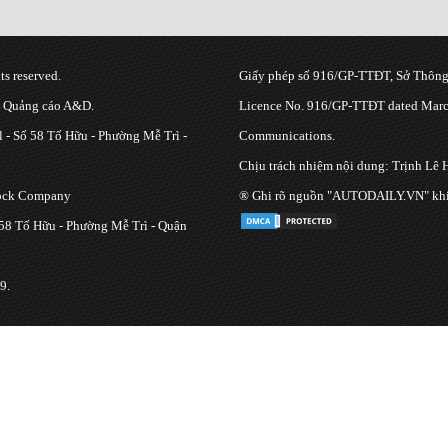
s reserved.
Giấy phép số 916/GP-TTĐT, Sở Thông 
g Quảng cáo A&D.
Licence No. 916/GP-TTĐT dated March
 - Số 58 Tố Hữu - Phường Mễ Trì -
Communications.
Chịu trách nhiệm nội dung: Trịnh Lê 
tock Company
® Ghi rõ nguồn "AUTODAILY.VN" khi bạ
 58 Tố Hữu - Phường Mễ Trì - Quận
9.