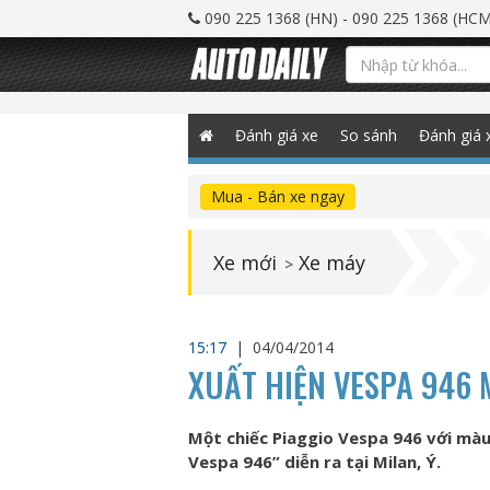
090 225 1368 (HN) - 090 225 1368 (HCM
Đánh giá xe
So sánh
Đánh giá 
Mua - Bán xe ngay
Xe mới
Xe máy
>
15:17
|
04/04/2014
XUẤT HIỆN VESPA 946 
Một chiếc Piaggio Vespa 946 với màu
Vespa 946” diễn ra tại Milan, Ý.