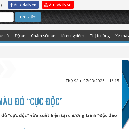
)
Autodaily.vn
Autodaily.vn
Tìm kiếm
xe cũ
Độ xe
Chăm sóc xe
Kinh nghiệm
Thị trường
Xe má
Thứ Sáu, 07/08/2026 | 16:15
MÀU ĐỎ “CỰC ĐỘC”
 đỏ “cực độc” vừa xuất hiện tại chương trình “Độc đáo