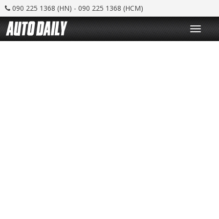
090 225 1368 (HN) - 090 225 1368 (HCM)
T
o
g
g
l
e
n
a
v
i
g
a
t
i
o
n