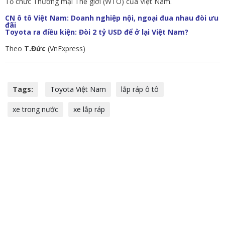
Tổ chức Thương mại Thế giới (WTO) của Việt Nam.
CN ô tô Việt Nam: Doanh nghiệp nội, ngoại đua nhau đòi ưu
đãi
Toyota ra điều kiện: Đòi 2 tỷ USD để ở lại Việt Nam?
Theo
T.Đức
(VnExpress)
Tags:
Toyota Việt Nam
lắp ráp ô tô
xe trong nước
xe lắp ráp