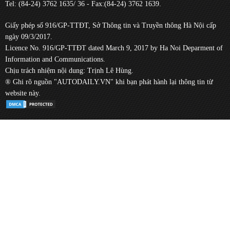
Tel: (84-24) 3762 1635/ 36 - Fax:(84-24) 3762 1639.
Giấy phép số 916/GP-TTĐT, Sở Thông tin và Truyền thông Hà Nội cấp
ngày 09/3/2017.
Licence No. 916/GP-TTĐT dated March 9, 2017 by Ha Noi Deparment of
Information and Communications.
Chịu trách nhiệm nội dung: Trịnh Lê Hùng.
® Ghi rõ nguồn "AUTODAILY.VN" khi bạn phát hành lại thông tin từ
website này.