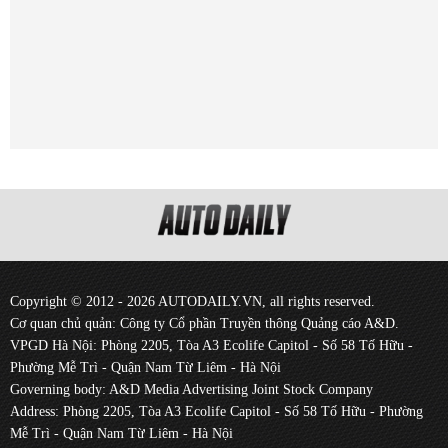
Copyright © 2012 - 2026 AUTODAILY.VN, all rights reserved.
Cơ quan chủ quản: Công ty Cổ phần Truyền thông Quảng cáo A&D.
VPGD Hà Nội: Phòng 2205, Tòa A3 Ecolife Capitol - Số 58 Tố Hữu -
Phường Mễ Trì - Quận Nam Từ Liêm - Hà Nội
Governing body: A&D Media Advertising Joint Stock Company
Address: Phòng 2205, Tòa A3 Ecolife Capitol - Số 58 Tố Hữu - Phường
Mễ Trì - Quận Nam Từ Liêm - Hà Nội