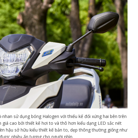
xi-nhan sử dụng bóng Halogen với thiếu kế đối xứng hai bên trên
 giá cao bởi thiết kế hơi to và thô hơn kiểu dạng LED sắc nét
đèn hậu sở hữu kiểu thiết kế bản to, dẹp thông thường giống như
được nhiều ấn tượng cho người nhìn.