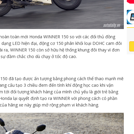
y hoàn toàn mới Honda WINNER 150 so với các đối thủ đồng
 dạng LED hiện đại, động cơ 150 phân khối loại DOHC cam đôi
goài ra, WINNER 150 còn sở hữu hệ thống khung đôi thay vì đơn
c sự đầm chắc cho dù chạy ở tốc độ cao.
R 150 đã tạo được ấn tượng bằng phong cách thể thao mạnh mẽ
mang cấu tạo 3 chiều đem đến tính khí động học cao khi vận
tới đối tượng khách hàng của mình chủ yếu là giới trẻ bằng
ì Honda lại quyết định tạo ra WINNER với phong cách có phần
c của hãng xe này giúp mở rộng phạm vi khách hàng.