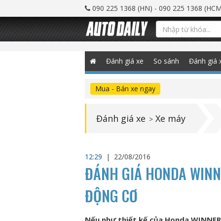
090 225 1368 (HN) - 090 225 1368 (HCM
Đánh giá xe
So sánh
Đánh giá 
Mua - Bán xe ngay
Đánh giá xe
Xe máy
>
12:29
|
22/08/2016
ĐÁNH GIÁ HONDA WINNE
ĐỘNG CƠ
Nếu như thiết kế của Honda WINNER 