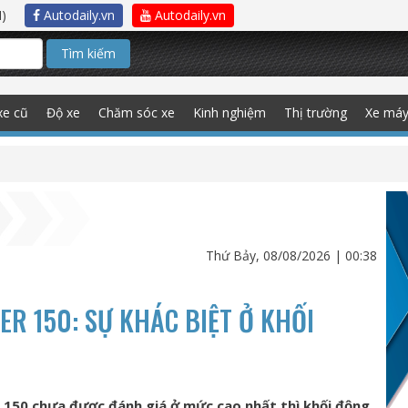
)
Autodaily.vn
Autodaily.vn
Tìm kiếm
xe cũ
Độ xe
Chăm sóc xe
Kinh nghiệm
Thị trường
Xe má
Thứ Bảy, 08/08/2026 | 00:38
R 150: SỰ KHÁC BIỆT Ở KHỐI
150 chưa được đánh giá ở mức cao nhất thì khối động