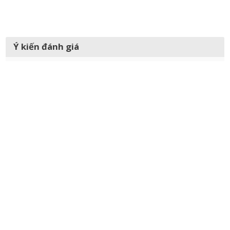
Ý kiến đánh giá
Gửi
CÓ THỂ BẠN QUAN TÂM