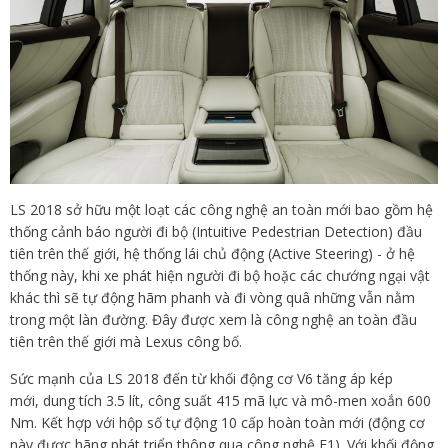
LS 2018 sở hữu một loạt các công nghệ an toàn mới bao gồm hệ
thống cảnh báo người đi bộ (Intuitive Pedestrian Detection) đầu
tiên trên thế giới, hệ thống lái chủ động (Active Steering) - ở hệ
thống này, khi xe phát hiện người đi bộ hoặc các chướng ngại vật
khác thì sẽ tự động hãm phanh và đi vòng quâ những vẫn nằm
trong một làn đường. Đây được xem là công nghệ an toàn đầu
tiên trên thế giới mà Lexus công bố. ​
Sức mạnh của LS 2018 đến từ khối động cơ V6 tăng áp kép
mới, dung tích 3.5 lít, công suất 415 mã lực và mô-men xoắn 600
Nm. Kết hợp với hộp số tự động 10 cấp hoàn toàn mới (động cơ
này được hãng phát triển thông qua công nghệ F1). Với khối động