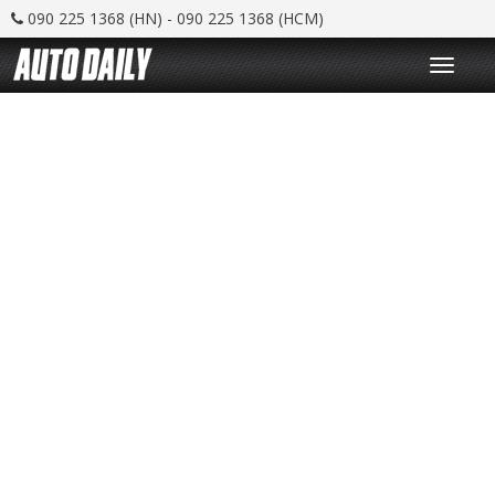
090 225 1368 (HN) - 090 225 1368 (HCM)
T
o
g
g
l
e
n
a
v
i
g
a
t
i
o
n