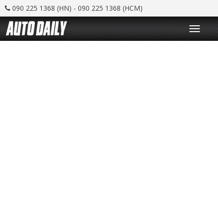
090 225 1368 (HN) - 090 225 1368 (HCM)
T
o
g
g
l
e
n
a
v
i
g
a
t
i
o
n