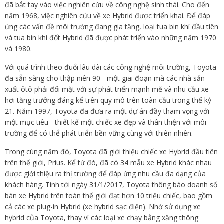
đã bắt tay vào việc nghiên cứu về công nghệ sinh thái. Cho đến
năm 1968, việc nghiên cứu về xe Hybrid được triển khai. Để đáp
ứng các vấn đề môi trường đang gia tăng, loại tua bin khí đầu tiên
và tua bin khí đốt Hybrid đã được phát triển vào những năm 1970
và 1980.
Với quá trình theo đuổi lâu dài các công nghệ môi trường, Toyota
đã sẵn sàng cho thập niên 90 - một giai đoạn mà các nhà sản
xuất ôtô phải đối mặt với sự phát triển mạnh mẽ và nhu cầu xe
hơi tăng trưởng đáng kể trên quy mô trên toàn cầu trong thế kỷ
21. Năm 1997, Toyota đã đưa ra một dự án đầy tham vọng với
một mục tiêu - thiết kế một chiếc xe đẹp và thân thiện với môi
trường để có thể phát triển bền vững cùng với thiên nhiên.
Trong cùng năm đó, Toyota đã giới thiệu chiếc xe Hybrid đầu tiên
trên thế giới, Prius. Kể từ đó, đã có 34 mẫu xe Hybrid khác nhau
được giới thiệu ra thị trường để đáp ứng nhu cầu đa dạng của
khách hàng. Tính tới ngày 31/1/2017, Toyota thông báo doanh số
bán xe Hybrid trên toàn thế giới đạt hơn 10 triệu chiếc, bao gồm
cả các xe plug-in Hybrid (xe hybrid sạc điện). Nhờ sử dụng xe
hybrid của Toyota, thay vì các loại xe chạy bằng xăng thông