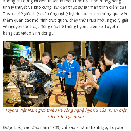
Không chỉ dừng lại đơn thuần là một cuộc hội thảo mang nặng
tính lý thuyết và khô cứng, sự kiện thực sự là “màn trình diễn” của
Toyota để giới thiệu về công nghệ hybrid của mình thông qua việc
thăm quan các mô hình trực quan, chạy thử Prius mới, nghe lý giải
về nguyên tắc hoạt động của hệ thống hybrid trên xe Toyota
bằng các video sinh động…
Toyota Việt Nam giới thiệu về công nghệ hybrid của mình một
cách rất trực quan
Được biết, vào đầu năm 1939, chỉ sau 2 năm thành lập, Toyota