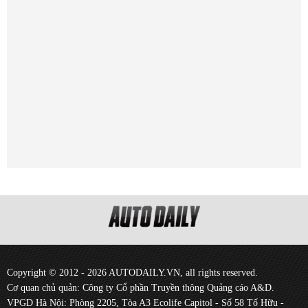
Copyright © 2012 - 2026 AUTODAILY.VN, all rights reserved.
Cơ quan chủ quản: Công ty Cổ phần Truyền thông Quảng cáo A&D.
VPGD Hà Nội: Phòng 2205, Tòa A3 Ecolife Capitol - Số 58 Tố Hữu -