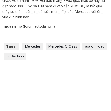
Graz, Áo từ năm 1979. Hồi đầu tháng 7 vừa qua, mẫu xe này đã
đạt mốc 300.00 xe sau 38 năm đi vào sản xuất. Đây là kết quả
thấy sự thành công ngoài sức mong đợi của Mercedes với ông
vua địa hình này.
nguyen_hp
(forum.autodaily.vn)
Tags:
Mercedes
Mercedes G-Class
vua off-road
xe địa hình