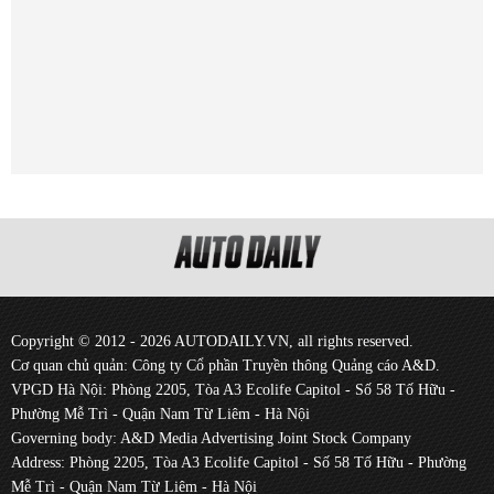
Copyright © 2012 - 2026 AUTODAILY.VN, all rights reserved.
Cơ quan chủ quản: Công ty Cổ phần Truyền thông Quảng cáo A&D.
VPGD Hà Nội: Phòng 2205, Tòa A3 Ecolife Capitol - Số 58 Tố Hữu -
Phường Mễ Trì - Quận Nam Từ Liêm - Hà Nội
Governing body: A&D Media Advertising Joint Stock Company
Address: Phòng 2205, Tòa A3 Ecolife Capitol - Số 58 Tố Hữu - Phường
Mễ Trì - Quận Nam Từ Liêm - Hà Nội