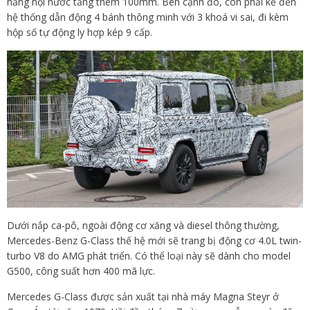
năng nội nước tăng thêm 100mm. Bên cạnh đó, còn phải kể đến
hệ thống dẫn động 4 bánh thông minh với 3 khoá vi sai, đi kèm
hộp số tự động ly hợp kép 9 cấp.
Dưới nắp ca-pô, ngoài động cơ xăng và diesel thông thường,
Mercedes-Benz G-Class thế hệ mới sẽ trang bị động cơ 4.0L twin-
turbo V8 do AMG phát triển. Có thể loại này sẽ dành cho model
G500, công suất hơn 400 mã lực.
Mercedes G-Class được sản xuất tại nhà máy Magna Steyr ở