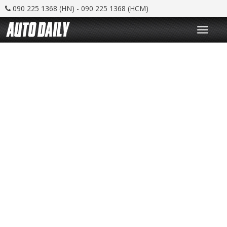
090 225 1368 (HN) - 090 225 1368 (HCM)
T
o
g
g
l
e
n
a
v
i
g
a
t
i
o
n