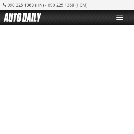
090 225 1368 (HN) - 090 225 1368 (HCM)
T
o
g
g
l
e
n
a
v
i
g
a
t
i
o
n