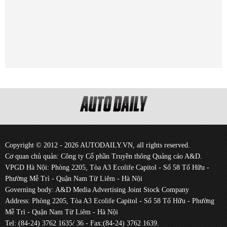
Copyright © 2012 - 2026 AUTODAILY.VN, all rights reserved.
Cơ quan chủ quản: Công ty Cổ phần Truyền thông Quảng cáo A&D.
VPGD Hà Nội: Phòng 2205, Tòa A3 Ecolife Capitol - Số 58 Tố Hữu -
Phường Mễ Trì - Quận Nam Từ Liêm - Hà Nội
Governing body: A&D Media Advertising Joint Stock Company
Address: Phòng 2205, Tòa A3 Ecolife Capitol - Số 58 Tố Hữu - Phường
Mễ Trì - Quận Nam Từ Liêm - Hà Nội
Tel: (84-24) 3762 1635/ 36 - Fax:(84-24) 3762 1639.