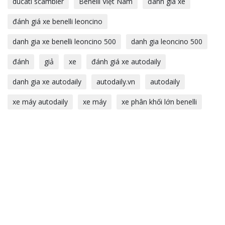
ducati scambler
Benelli Việt Nam
đánh giá xe
đánh giá xe benelli leoncino
danh gia xe benelli leoncino 500
danh gia leoncino 500
đánh
giả
xe
đánh giá xe autodaily
danh gia xe autodaily
autodaily.vn
autodaily
xe máy autodaily
xe máy
xe phân khối lớn benelli