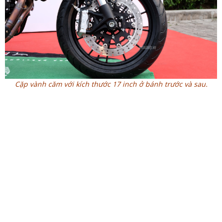
Cặp vành căm với kích thước 17 inch ở bánh trước và sau.