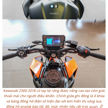
Kawasaki Z300 2018 có tay lái rộng được nâng cao tạo cảm giác
thoải mái cho người điều khiển. Chính giữa ghi đông là ổ khóa
và bảng đồng hồ điện tử hiện đại với kim hiển thị vòng tua,
đồng hồ analog báo tốc độ, mức nhiên liệu rất trực quan. Ở