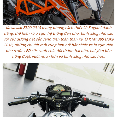
Kawasaki Z300 2018 mang phong cách thiết kế Sugomi danh
tiếng, thể hiện rõ ở cụm hệ thống đèn pha, bình xăng nhô cao
với các đường nét sắc cạnh trên toàn thân xe. Ở KTM 390 Duke
2018, những chi tiết mới cũng làm nổi bật chiếc xe là cụm đèn
pha trước LED sắc cạnh chia đôi thành hai bên, hai yếm bên
hông được vuốt nhọn hơn và bình xăng nhô cao hơn.