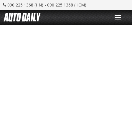
090 225 1368 (HN) - 090 225 1368 (HCM)
T
o
g
g
l
e
n
a
v
i
g
a
t
i
o
n