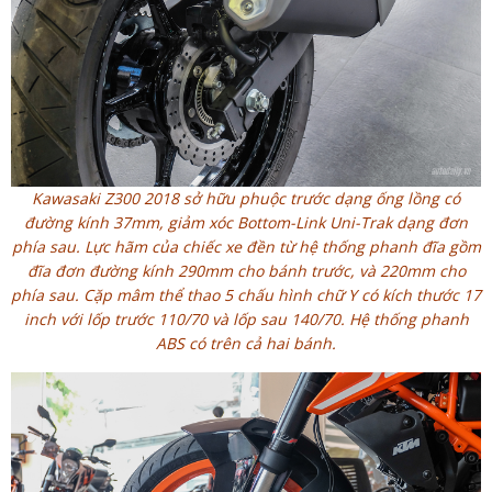
Kawasaki Z300 2018 sở hữu phuộc trước dạng ống lồng có
đường kính 37mm, giảm xóc Bottom-Link Uni-Trak dạng đơn
phía sau. Lực hãm của chiếc xe đền từ hệ thống phanh đĩa gồm
đĩa đơn đường kính 290mm cho bánh trước, và 220mm cho
phía sau. Cặp mâm thể thao 5 chấu hình chữ Y có kích thước 17
inch với lốp trước 110/70 và lốp sau 140/70. Hệ thống phanh
ABS có trên cả hai bánh.