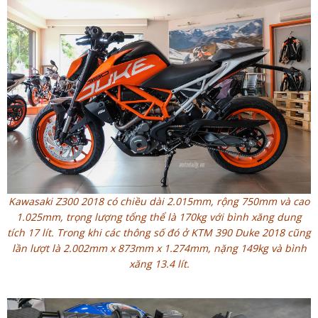
Kawasaki Z300 2018 có chiều dài 2.015mm, rộng 750mm và cao
1.025mm, trọng lượng tổng thể là 170kg với bình xăng dung
tích 17 lít. Trong khi các thông số đó ở KTM 390 Duke 2018 cũng
lần lượt là 2.002mm x 873mm x 1.274mm, nặng 149kg và bình
xăng 13.4 lít.