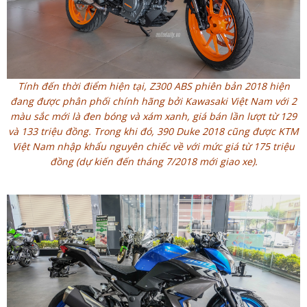
Tính đến thời điểm hiện tại, Z300 ABS phiên bản 2018 hiện
đang được phân phối chính hãng bởi Kawasaki Việt Nam với 2
màu sắc mới là đen bóng và xám xanh, giá bán lần lượt từ 129
và 133 triệu đồng. Trong khi đó, 390 Duke 2018 cũng được KTM
Việt Nam nhập khẩu nguyên chiếc về với mức giá từ 175 triệu
đồng (dự kiến đến tháng 7/2018 mới giao xe).