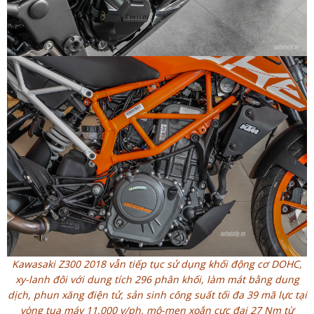
Kawasaki Z300 2018 vẫn tiếp tục sử dụng khối động cơ DOHC,
xy-lanh đôi với dung tích 296 phân khối, làm mát bằng dung
dịch, phun xăng điện tử, sản sinh công suất tối đa 39 mã lực tại
vòng tua máy 11.000 v/ph, mô-men xoắn cực đại 27 Nm từ