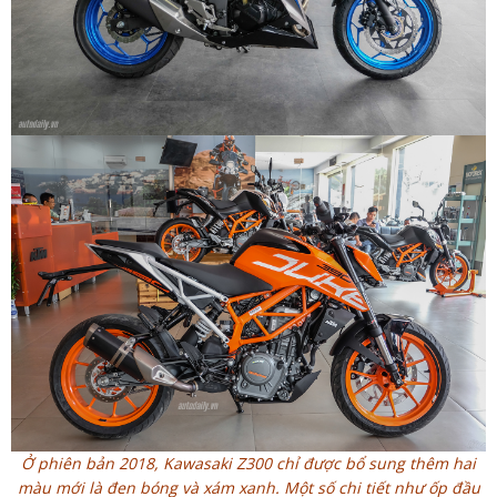
Ở phiên bản 2018, Kawasaki Z300 chỉ được bổ sung thêm hai
màu mới là đen bóng và xám xanh. Một số chi tiết như ốp đầu