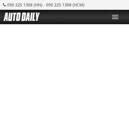
090 225 1368 (HN) - 090 225 1368 (HCM)
T
o
g
g
l
e
n
a
v
i
g
a
t
i
o
n