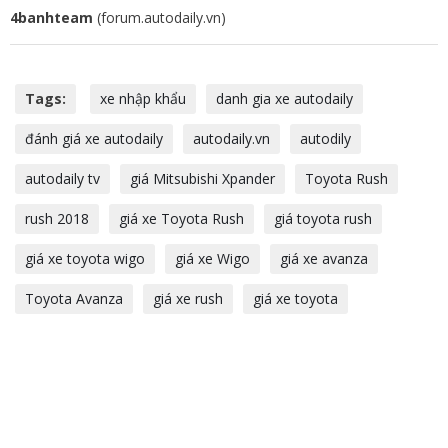
4banhteam
(forum.autodaily.vn)
Tags:
xe nhập khẩu
danh gia xe autodaily
đánh giá xe autodaily
autodaily.vn
autodily
autodaily tv
giá Mitsubishi Xpander
Toyota Rush
rush 2018
giá xe Toyota Rush
giá toyota rush
giá xe toyota wigo
giá xe Wigo
giá xe avanza
Toyota Avanza
giá xe rush
giá xe toyota