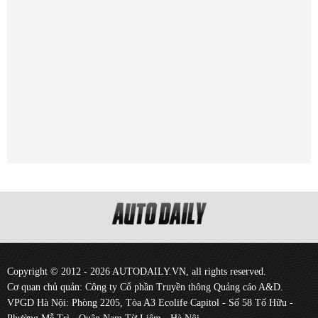
Copyright © 2012 - 2026 AUTODAILY.VN, all rights reserved.
Cơ quan chủ quản: Công ty Cổ phần Truyền thông Quảng cáo A&D.
VPGD Hà Nội: Phòng 2205, Tòa A3 Ecolife Capitol - Số 58 Tố Hữu -