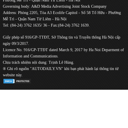
Phường Mễ Trì - Quận Nam Từ Liêm - Hà Nội
Governing body: A&D Media Advertising Joint Stock Company
Address: Phòng 2205, Tòa A3 Ecolife Capitol - Số 58 Tố Hữu - Phường
Mễ Trì - Quận Nam Từ Liêm - Hà Nội
Tel: (84-24) 3762 1635/ 36 - Fax:(84-24) 3762 1639.
Giấy phép số 916/GP-TTĐT, Sở Thông tin và Truyền thông Hà Nội cấp
ngày 09/3/2017.
Licence No. 916/GP-TTĐT dated March 9, 2017 by Ha Noi Deparment of
Information and Communications.
Chịu trách nhiệm nội dung: Trịnh Lê Hùng.
® Ghi rõ nguồn "AUTODAILY.VN" khi bạn phát hành lại thông tin từ
website này.