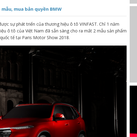
 xe mẫu, mua bản quyền BMW
 được sự phát triển của thương hiệu ô tô VINFAST. Chỉ 1 năm
hiệu ô tô của Việt Nam đã sẵn sàng cho ra mắt 2 mẫu sản phẩm
quốc tế tại Paris Motor Show 2018.