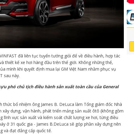
VINFAST đã liên tục tuyển tướng giỏi để về điều hành, hợp tác
à thiết kế xe hơi hàng đầu trên thế giới. Không những thế,
của mình khi quyết định mua lại GM Việt Nam nhằm phục vụ
ST sau này.
cựu phó chủ tịch điều hành sản xuất toàn cầu của General
nh thức bổ nhiệm ông James B. DeLuca làm Tổng giám đốc Nhà
ệm xây dựng, vận hành, phát triển mảng sản xuất ôtô (không gồm
g lĩnh vực sản xuất và kiếm soát chất lượng xe hơi, từng điều
máy ở 31 quốc gia - James B.DeLuca sẽ góp phần xây dựng nên
g và đạt đẳng cấp quốc tế.