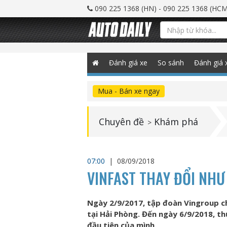
090 225 1368 (HN) - 090 225 1368 (HCM
Đánh giá xe
So sánh
Đánh giá 
Mua - Bán xe ngay
Chuyên đề
Khám phá
>
07:00
|
08/09/2018
VINFAST THAY ĐỔI NHƯ
Ngày 2/9/2017, tập đoàn Vingroup c
tại Hải Phòng. Đến ngày 6/9/2018, t
đầu tiên của mình.