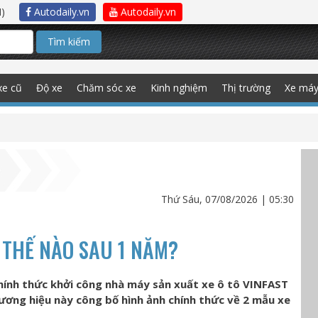
)
Autodaily.vn
Autodaily.vn
Tìm kiếm
xe cũ
Độ xe
Chăm sóc xe
Kinh nghiệm
Thị trường
Xe má
Thứ Sáu, 07/08/2026 | 05:30
 THẾ NÀO SAU 1 NĂM?
hính thức khởi công nhà máy sản xuất xe ô tô VINFAST
hương hiệu này công bố hình ảnh chính thức về 2 mẫu xe