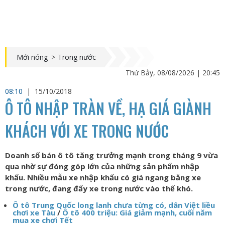
Mới nóng
>
Trong nước
Thứ Bảy, 08/08/2026 | 20:45
08:10
|
15/10/2018
Ô TÔ NHẬP TRÀN VỀ, HẠ GIÁ GIÀNH
KHÁCH VỚI XE TRONG NƯỚC
Doanh số bán ô tô tăng trưởng mạnh trong tháng 9 vừa
qua nhờ sự đóng góp lớn của những sản phẩm nhập
khẩu. Nhiều mẫu xe nhập khẩu có giá ngang bằng xe
trong nước, đang đẩy xe trong nước vào thế khó.
Ô tô Trung Quốc long lanh chưa từng có, dân Việt liều
chơi xe Tàu
/
Ô tô 400 triệu: Giá giảm mạnh, cuối năm
mua xe chơi Tết