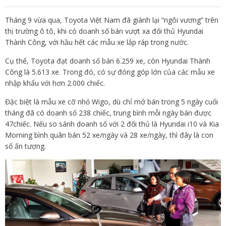
Tháng 9 vừa qua, Toyota Việt Nam đã giành lại “ngôi vương” trên
thị trường ô tô, khi có doanh số bán vượt xa đối thủ Hyundai
Thành Công, với hầu hết các mẫu xe lắp ráp trong nước.
Cụ thể, Toyota đạt doanh số bán 6.259 xe, còn Hyundai Thành
Công là 5.613 xe. Trong đó, có sự đóng góp lớn của các mẫu xe
nhập khẩu với hơn 2.000 chiếc.
Đặc biệt là mẫu xe cỡ nhỏ Wigo, dù chỉ mở bán trong 5 ngày cuối
tháng đã có doanh số 238 chiếc, trung bình mỗi ngày bán được
47chiếc. Nếu so sánh doanh số với 2 đối thủ là Hyundai i10 và Kia
Morning bình quân bán 52 xe/ngày và 28 xe/ngày, thì đây là con
số ấn tượng.