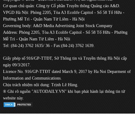
Cơ quan chủ quản: Công ty Cổ phần Truyền thông Quảng cáo A&D.
VPGD Hà Nội: Phòng 2205, Tòa A3 Ecolife Capitol - Số 58 Tố Hữu -
Phường Mễ Trì - Quận Nam Từ Liêm - Hà Nội
Governing body: A&D Media Advertising Joint Stock Company
Address: Phòng 2205, Tòa A3 Ecolife Capitol - Số 58 Tố Hữu - Phường
Mễ Trì - Quận Nam Từ Liêm - Hà Nội
Tel: (84-24) 3762 1635/ 36 - Fax:(84-24) 3762 1639.
Giấy phép số 916/GP-TTĐT, Sở Thông tin và Truyền thông Hà Nội cấp
ngày 09/3/2017.
Licence No. 916/GP-TTĐT dated March 9, 2017 by Ha Noi Deparment of
Information and Communications.
Chịu trách nhiệm nội dung: Trịnh Lê Hùng.
® Ghi rõ nguồn "AUTODAILY.VN" khi bạn phát hành lại thông tin từ
website này.