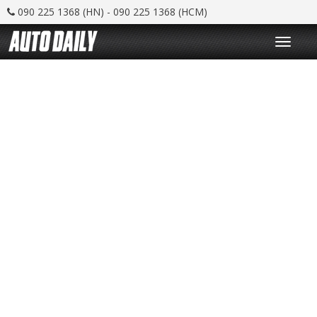
090 225 1368 (HN) - 090 225 1368 (HCM)
T
o
g
g
l
e
n
a
v
i
g
a
t
i
o
n