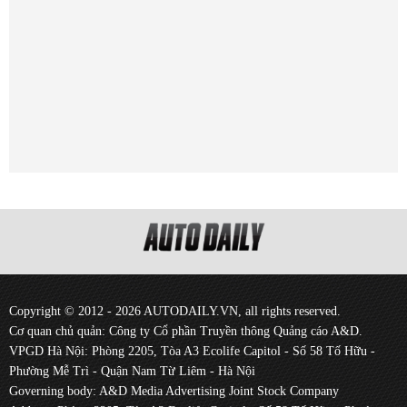
Copyright © 2012 - 2026 AUTODAILY.VN, all rights reserved.
Cơ quan chủ quản: Công ty Cổ phần Truyền thông Quảng cáo A&D.
VPGD Hà Nội: Phòng 2205, Tòa A3 Ecolife Capitol - Số 58 Tố Hữu -
Phường Mễ Trì - Quận Nam Từ Liêm - Hà Nội
Governing body: A&D Media Advertising Joint Stock Company