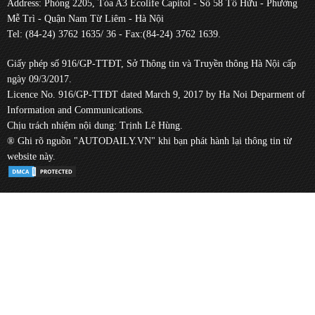
Address: Phòng 2205, Tòa A3 Ecolife Capitol - Số 58 Tố Hữu - Phường
Mễ Trì - Quận Nam Từ Liêm - Hà Nội
Tel: (84-24) 3762 1635/ 36 - Fax:(84-24) 3762 1639.
Giấy phép số 916/GP-TTĐT, Sở Thông tin và Truyền thông Hà Nội cấp
ngày 09/3/2017.
Licence No. 916/GP-TTĐT dated March 9, 2017 by Ha Noi Deparment of
Information and Communications.
Chịu trách nhiệm nội dung: Trịnh Lê Hùng.
® Ghi rõ nguồn "AUTODAILY.VN" khi bạn phát hành lại thông tin từ
website này.