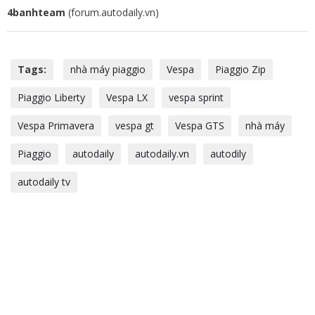
4banhteam
(forum.autodaily.vn)
Tags:
nhà máy piaggio
Vespa
Piaggio Zip
Piaggio Liberty
Vespa LX
vespa sprint
Vespa Primavera
vespa gt
Vespa GTS
nhà máy
Piaggio
autodaily
autodaily.vn
autodily
autodaily tv