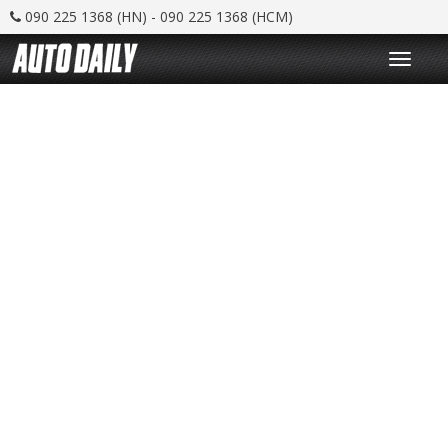
090 225 1368 (HN) - 090 225 1368 (HCM)
T
o
g
g
l
e
n
a
v
i
g
a
t
i
o
n