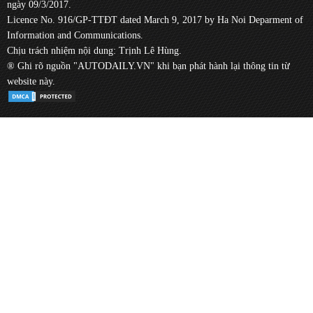
ngày 09/3/2017.
Licence No. 916/GP-TTĐT dated March 9, 2017 by Ha Noi Deparment of
Information and Communications.
Chịu trách nhiệm nội dung: Trịnh Lê Hùng.
® Ghi rõ nguồn "AUTODAILY.VN" khi bạn phát hành lại thông tin từ
website này.