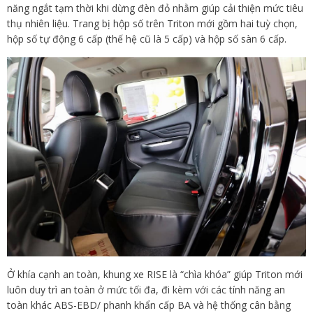
năng ngắt tạm thời khi dừng đèn đỏ nhằm giúp cải thiện mức tiêu
thụ nhiên liệu. Trang bị hộp số trên Triton mới gồm hai tuỳ chọn,
hộp số tự động 6 cấp (thế hệ cũ là 5 cấp) và hộp số sàn 6 cấp.
Ở khía cạnh an toàn, khung xe RISE là “chìa khóa” giúp Triton mới
luôn duy trì an toàn ở mức tối đa, đi kèm với các tính năng an
toàn khác ABS-EBD/ phanh khẩn cấp BA và hệ thống cân bằng