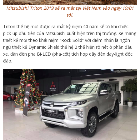
Mitsubishi Triton 2019 sẽ ra mắt tại Việt Nam vào ngày 19/01
tới.
Triton thế hệ mới được ra mắt kỷ niệm 40 năm kể từ khi chiếc
pick-up đầu tiên của Mitsubishi xuất hiện trên thị trường. Xe mang
thiết kế mới theo khái niệm “Rock Solid” với điểm nhấn là ngôn
ngữ thiết kế Dynamic Shield thế hệ 2 thể hiện rõ nét ở phần đầu
xe, dàn đèn pha Bi-LED (pha-cốt) tích hợp dãy đèn day-light độc
đáo.