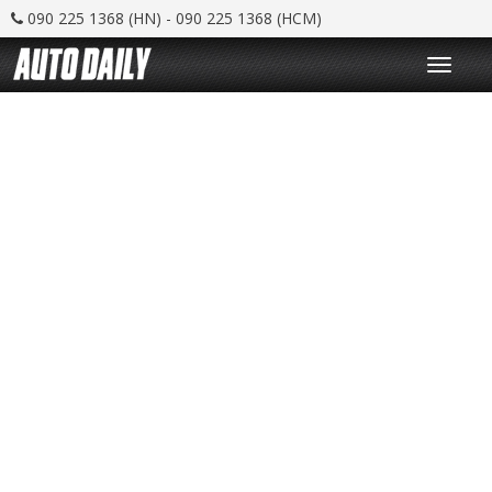
090 225 1368 (HN) - 090 225 1368 (HCM)
T
o
g
g
l
e
n
a
v
i
g
a
t
i
o
n