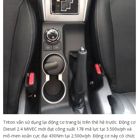
Triton vẫn sử dụng lại động cơ trang bị trên thế hệ trước. Động cơ
Diesel 2.4 MIVEC mới đạt công suất 178 mã lực tại 3.500v/ph và
mô-men xoắn cực đại 430Nm tại 2.500v/ph. Động cơ này có chức