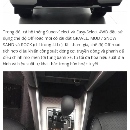
Trong đó, cả hệ thống Super-Select và Easy-Select 4WD đều sử
dụng chế độ Off-road mới có cài đặt GRAVEL, MUD / SNOW,
SAND và ROCK (chỉ trong 4LLc). Khi tham gia, chế độ Off-road
tích hợp điều khiển công suất động cơ, truyền động và phanh để
điều chỉnh mô-men tới từng bánh xe, từ tối đa hóa hiệu suất địa
hình và hiệu suất tự khai thác trong bùn hoặc tuyết.