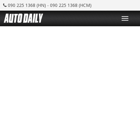
090 225 1368 (HN) - 090 225 1368 (HCM)
T
o
g
g
l
e
n
a
v
i
g
a
t
i
o
n