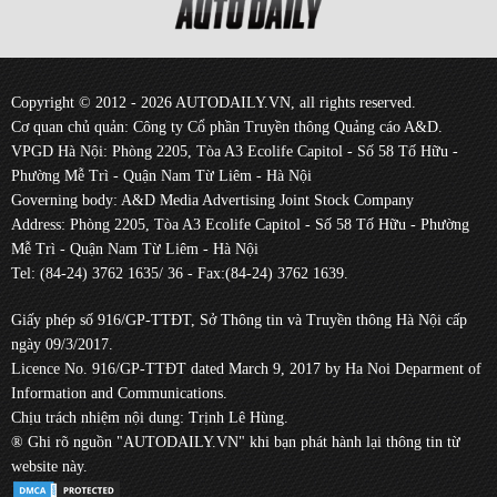
Copyright © 2012 - 2026 AUTODAILY.VN, all rights reserved.
Cơ quan chủ quản: Công ty Cổ phần Truyền thông Quảng cáo A&D.
VPGD Hà Nội: Phòng 2205, Tòa A3 Ecolife Capitol - Số 58 Tố Hữu -
Phường Mễ Trì - Quận Nam Từ Liêm - Hà Nội
Governing body: A&D Media Advertising Joint Stock Company
Address: Phòng 2205, Tòa A3 Ecolife Capitol - Số 58 Tố Hữu - Phường
Mễ Trì - Quận Nam Từ Liêm - Hà Nội
Tel: (84-24) 3762 1635/ 36 - Fax:(84-24) 3762 1639.
Giấy phép số 916/GP-TTĐT, Sở Thông tin và Truyền thông Hà Nội cấp
ngày 09/3/2017.
Licence No. 916/GP-TTĐT dated March 9, 2017 by Ha Noi Deparment of
Information and Communications.
Chịu trách nhiệm nội dung: Trịnh Lê Hùng.
® Ghi rõ nguồn "AUTODAILY.VN" khi bạn phát hành lại thông tin từ
website này.