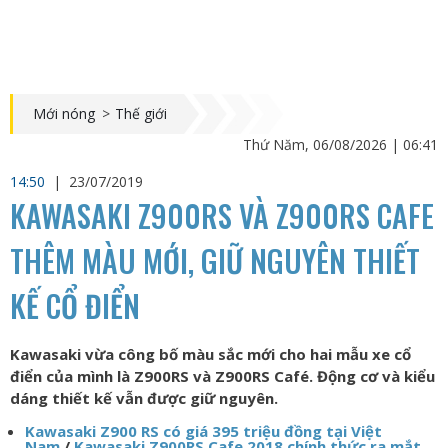
Mới nóng
>
Thế giới
Thứ Năm, 06/08/2026 | 06:41
14:50
|
23/07/2019
KAWASAKI Z900RS VÀ Z900RS CAFE
THÊM MÀU MỚI, GIỮ NGUYÊN THIẾT
KẾ CỔ ĐIỂN
Kawasaki vừa công bố màu sắc mới cho hai mẫu xe cổ
điển của mình là Z900RS và Z900RS Café. Động cơ và kiểu
dáng thiết kế vẫn được giữ nguyên.
Kawasaki Z900 RS có giá 395 triệu đồng tại Việt
Nam
/
Kawasaki Z900RS Cafe 2018 chính thức ra mắt