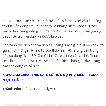
Z900RS 2020 vẫn sở hữu thiết kế khác biệt đáng kể về kiểu dáng
thiết kế lẫn động cơ. Có thể thấy rõ những điểm khác biệt này
nằm ở bình xăng kiểu giọt nước cổ điển, yên xe đơn, cụm gương
chiếu hậu tròn và đuôi xe được kéo dài.
Bên cạnh đó, đèn pha và đèn hậu cũng được giữ thiết kế khá đơn
giản như những mẫu mô tô của thập niên 70, nhưng bên trong
đều sử dụng đèn LED. Ở mô hình Café chỉ có các chi tiết “khác
biệt” là cụm đèn pha trước sẽ có thêm kính chắn gió "đặc trưng"
của các dòng xe cổ điển.
KAWASAKI Z900 RS/RS CAFE SỞ HỮU BỘ PHỤ KIỆN RIZOMA
"CỰC CHẤT"
Thành Nhơn
(forum.autodaily.vn)