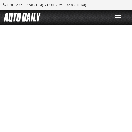
090 225 1368 (HN) - 090 225 1368 (HCM)
T
o
g
g
l
e
n
a
v
i
g
a
t
i
o
n