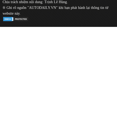
Chịu trách nhiệm nội dung: Trịnh Lê Hùng.
® Ghi rõ nguồn "AUTODAILY.VN" khi bạn phát hành lại thông tin từ
website này.