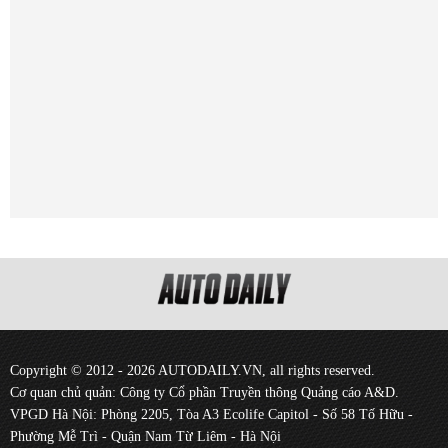
Copyright © 2012 - 2026 AUTODAILY.VN, all rights reserved.
Cơ quan chủ quản: Công ty Cổ phần Truyền thông Quảng cáo A&D.
VPGD Hà Nội: Phòng 2205, Tòa A3 Ecolife Capitol - Số 58 Tố Hữu -
Phường Mễ Trì - Quận Nam Từ Liêm - Hà Nội