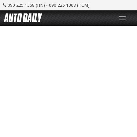
090 225 1368 (HN) - 090 225 1368 (HCM)
T
o
g
g
l
e
n
a
v
i
g
a
t
i
o
n