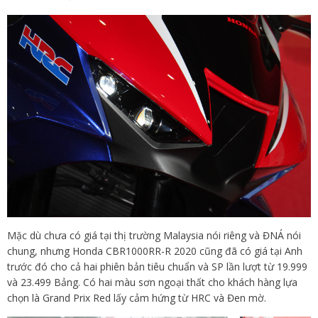
Mặc dù chưa có giá tại thị trường Malaysia nói riêng và ĐNÁ nói
chung, nhưng Honda CBR1000RR-R 2020 cũng đã có giá tại Anh
trước đó cho cả hai phiên bản tiêu chuẩn và SP lần lượt từ 19.999
và 23.499 Bảng. Có hai màu sơn ngoại thất cho khách hàng lựa
chọn là Grand Prix Red lấy cảm hứng từ HRC và Đen mờ.