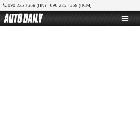
090 225 1368 (HN) - 090 225 1368 (HCM)
T
o
g
g
l
e
n
a
v
i
g
a
t
i
o
n