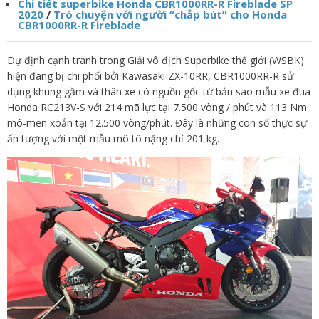
Chi tiết superbike Honda CBR1000RR-R Fireblade SP
2020
/
Trò chuyện với người “chắp bút” cho Honda
CBR1000RR-R Fireblade
Dự định cạnh tranh trong Giải vô địch Superbike thế giới (WSBK)
hiện đang bị chi phối bởi Kawasaki ZX-10RR, CBR1000RR-R sử
dụng khung gầm và thân xe có nguồn gốc từ bản sao mẫu xe đua
Honda RC213V-S với 214 mã lực tại 7.500 vòng / phút và 113 Nm
mô-men xoắn tại 12.500 vòng/phút. Đây là những con số thực sự
ấn tượng với một mẫu mô tô nặng chỉ 201 kg.