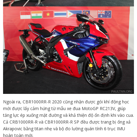
Ngoài ra, CBR1000RR-R 2020 cũng nhận được gói khí động học
mới được lấy cảm hứng từ mẫu xe đua MotoGP RC213V, giúp
tăng lực ép xuống mặt đường và khả thiện độ ổn định khi vào cua.
Cả CRB1000RR-R và CBR1000RR-R SP đều được trang bị ống xả
Akrapovic bằng titan nhẹ và bộ đo lường quán tính 6 trục IMU
hoàn toàn mới.