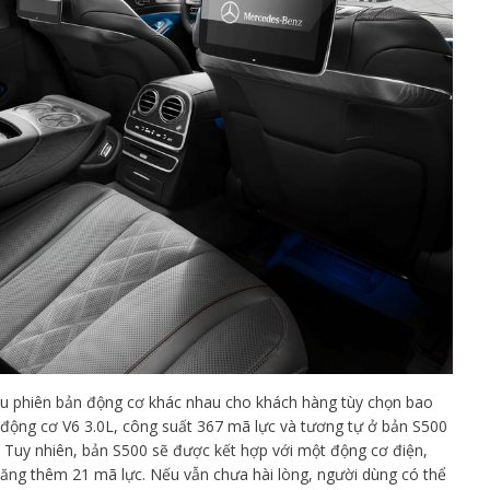
ều phiên bản động cơ khác nhau cho khách hàng tùy chọn bao
động cơ V6 3.0L, công suất 367 mã lực và tương tự ở bản S500
. Tuy nhiên, bản S500 sẽ được kết hợp với một động cơ điện,
g thêm 21 mã lực. Nếu vẫn chưa hài lòng, người dùng có thể