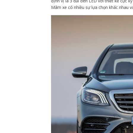
định vị là 3 dải đèn LED với thiết kế cực k
Mâm xe có nhiều sự lựa chọn khác nhau với