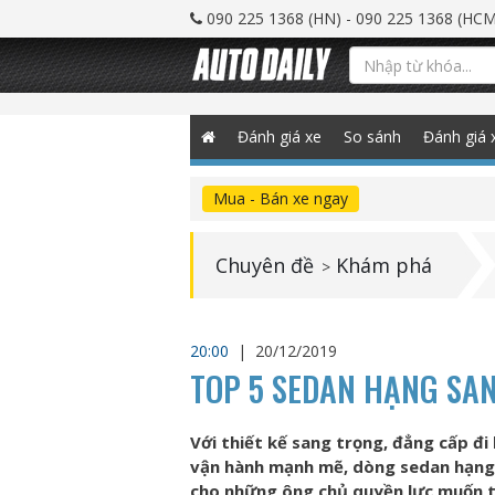
090 225 1368 (HN) - 090 225 1368 (HCM
Đánh giá xe
So sánh
Đánh giá 
Mua - Bán xe ngay
Chuyên đề
Khám phá
>
20:00
|
20/12/2019
TOP 5 SEDAN HẠNG SA
Với thiết kế sang trọng, đẳng cấp đi
vận hành mạnh mẽ, dòng sedan hạng s
cho những ông chủ quyền lực muốn t