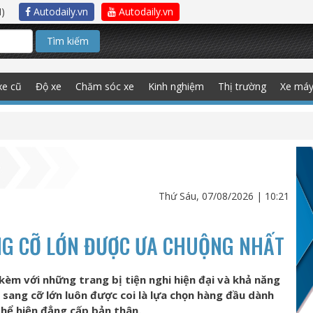
)
Autodaily.vn
Autodaily.vn
Tìm kiếm
xe cũ
Độ xe
Chăm sóc xe
Kinh nghiệm
Thị trường
Xe má
Thứ Sáu, 07/08/2026 | 10:21
NG CỠ LỚN ĐƯỢC ƯA CHUỘNG NHẤT
 kèm với những trang bị tiện nghi hiện đại và khả năng
ang cỡ lớn luôn được coi là lựa chọn hàng đầu dành
hể hiện đẳng cấp bản thân.