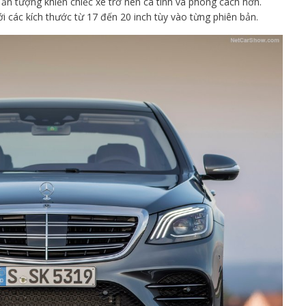
ỳ ấn tượng khiến chiếc xe trở nên cá tính và phong cách hơn.
 các kích thước từ 17 đến 20 inch tùy vào từng phiên bản.