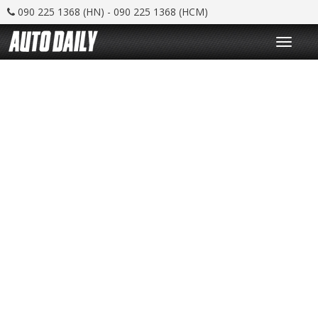
090 225 1368 (HN) - 090 225 1368 (HCM)
T
o
g
g
l
e
n
a
v
i
g
a
t
i
o
n