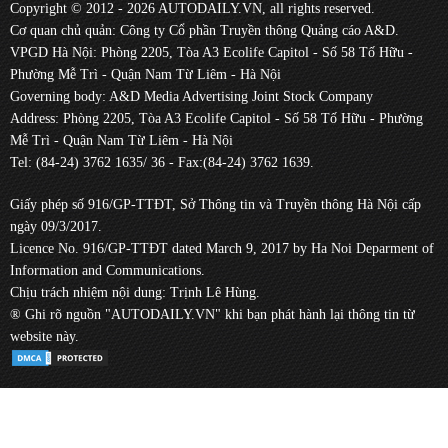
Copyright © 2012 - 2026 AUTODAILY.VN, all rights reserved.
Cơ quan chủ quản: Công ty Cổ phần Truyền thông Quảng cáo A&D.
VPGD Hà Nội: Phòng 2205, Tòa A3 Ecolife Capitol - Số 58 Tố Hữu -
Phường Mễ Trì - Quận Nam Từ Liêm - Hà Nội
Governing body: A&D Media Advertising Joint Stock Company
Address: Phòng 2205, Tòa A3 Ecolife Capitol - Số 58 Tố Hữu - Phường
Mễ Trì - Quận Nam Từ Liêm - Hà Nội
Tel: (84-24) 3762 1635/ 36 - Fax:(84-24) 3762 1639.
Giấy phép số 916/GP-TTĐT, Sở Thông tin và Truyền thông Hà Nội cấp
ngày 09/3/2017.
Licence No. 916/GP-TTĐT dated March 9, 2017 by Ha Noi Deparment of
Information and Communications.
Chịu trách nhiệm nội dung: Trịnh Lê Hùng.
® Ghi rõ nguồn "AUTODAILY.VN" khi bạn phát hành lại thông tin từ
website này.