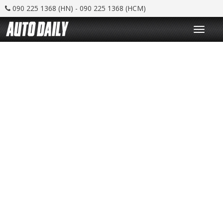
090 225 1368 (HN) - 090 225 1368 (HCM)
T
o
g
g
l
e
n
a
v
i
g
a
t
i
o
n