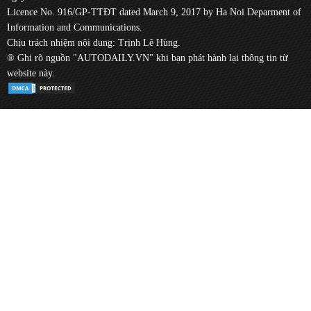
Licence No. 916/GP-TTĐT dated March 9, 2017 by Ha Noi Deparment of
Information and Communications.
Chịu trách nhiệm nội dung: Trịnh Lê Hùng.
® Ghi rõ nguồn "AUTODAILY.VN" khi bạn phát hành lại thông tin từ
website này.