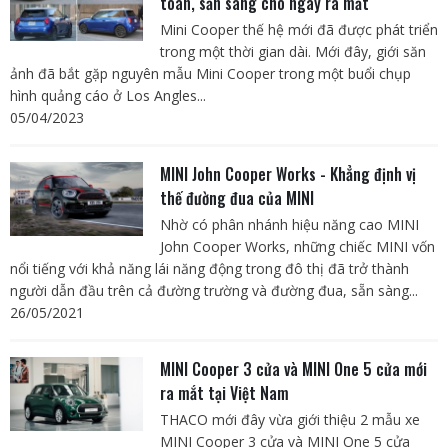
toàn, sẵn sàng cho ngày ra mắt
Mini Cooper thế hệ mới đã được phát triển
trong một thời gian dài. Mới đây, giới săn
ảnh đã bắt gặp nguyên mẫu Mini Cooper trong một buổi chụp
hình quảng cáo ở Los Angles...
05/04/2023
MINI John Cooper Works - Khẳng định vị
thế đường đua của MINI
Nhờ có phân nhánh hiệu năng cao MINI
John Cooper Works, những chiếc MINI vốn
nổi tiếng với khả năng lái năng động trong đô thị đã trở thành
người dẫn đầu trên cả đường trường và đường đua, sẵn sàng...
26/05/2021
MINI Cooper 3 cửa và MINI One 5 cửa mới
ra mắt tại Việt Nam
THACO mới đây vừa giới thiệu 2 mẫu xe
MINI Cooper 3 cửa và MINI One 5 cửa