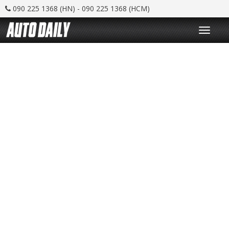
090 225 1368 (HN) - 090 225 1368 (HCM)
T
o
g
g
l
e
n
a
v
i
g
a
t
i
o
n