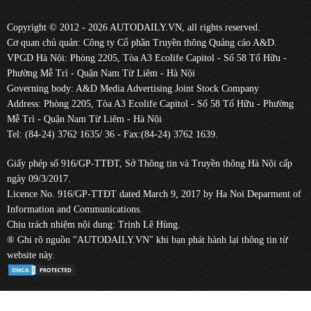
Copyright © 2012 - 2026 AUTODAILY.VN, all rights reserved.
Cơ quan chủ quản: Công ty Cổ phần Truyền thông Quảng cáo A&D.
VPGD Hà Nội: Phòng 2205, Tòa A3 Ecolife Capitol - Số 58 Tố Hữu -
Phường Mễ Trì - Quận Nam Từ Liêm - Hà Nội
Governing body: A&D Media Advertising Joint Stock Company
Address: Phòng 2205, Tòa A3 Ecolife Capitol - Số 58 Tố Hữu - Phường
Mễ Trì - Quận Nam Từ Liêm - Hà Nội
Tel: (84-24) 3762 1635/ 36 - Fax:(84-24) 3762 1639.
Giấy phép số 916/GP-TTĐT, Sở Thông tin và Truyền thông Hà Nội cấp
ngày 09/3/2017.
Licence No. 916/GP-TTĐT dated March 9, 2017 by Ha Noi Deparment of
Information and Communications.
Chịu trách nhiệm nội dung: Trịnh Lê Hùng.
® Ghi rõ nguồn "AUTODAILY.VN" khi bạn phát hành lại thông tin từ
website này.