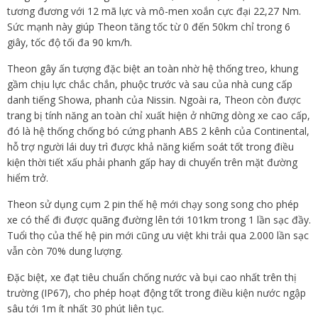
tương đương với 12 mã lực và mô-men xoắn cực đại 22,27 Nm.
Sức mạnh này giúp Theon tăng tốc từ 0 đến 50km chỉ trong 6
giây, tốc độ tối đa 90 km/h.
Theon gây ấn tượng đặc biệt an toàn nhờ hệ thống treo, khung
gầm chịu lực chắc chắn, phuộc trước và sau của nhà cung cấp
danh tiếng Showa, phanh của Nissin. Ngoài ra, Theon còn được
trang bị tính năng an toàn chỉ xuất hiện ở những dòng xe cao cấp,
đó là hệ thống chống bó cứng phanh ABS 2 kênh của Continental,
hỗ trợ người lái duy trì được khả năng kiểm soát tốt trong điều
kiện thời tiết xấu phải phanh gấp hay di chuyển trên mặt đường
hiểm trở.
Theon sử dụng cụm 2 pin thế hệ mới chạy song song cho phép
xe có thể đi được quãng đường lên tới 101km trong 1 lần sạc đầy.
Tuổi thọ của thế hệ pin mới cũng ưu việt khi trải qua 2.000 lần sạc
vẫn còn 70% dung lượng.
Đặc biệt, xe đạt tiêu chuẩn chống nước và bụi cao nhất trên thị
trường (IP67), cho phép hoạt động tốt trong điều kiện nước ngập
sâu tới 1m ít nhất 30 phút liên tục.