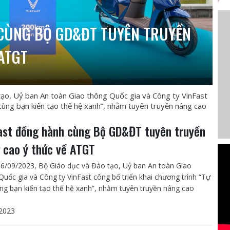
CÙNG BỘ GD&ĐT TUYÊN TRUYỀN
ATGT
o, Uỷ ban An toàn Giao thông Quốc gia và Công ty VinFast
 cùng bạn kiến tạo thế hệ xanh”, nhằm tuyên truyền nâng cao
ast đồng hành cùng Bộ GD&ĐT tuyên truyền
 cao ý thức về ATGT
6/09/2023, Bộ Giáo dục và Đào tạo, Uỷ ban An toàn Giao
Quốc gia và Công ty VinFast công bố triển khai chương trình “Tự
ng bạn kiến tạo thế hệ xanh”, nhằm tuyên truyền nâng cao
2023