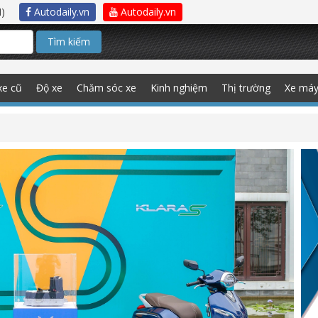
)
Autodaily.vn
Autodaily.vn
Tìm kiếm
xe cũ
Độ xe
Chăm sóc xe
Kinh nghiệm
Thị trường
Xe má