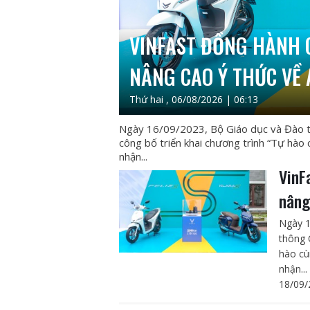
VINFAST ĐỒNG HÀNH 
NÂNG CAO Ý THỨC VỀ 
Thứ hai , 06/08/2026 | 06:13
Ngày 16/09/2023, Bộ Giáo dục và Đào tạ
công bố triển khai chương trình “Tự hào
nhận...
VinF
nâng
Ngày 1
thông 
hào cù
nhận...
18/09/