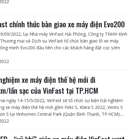
2022
ast chính thức bàn giao xe máy điện Evo200
9/09/2022, tại Nhà máy VinFast Hải Phòng, Công ty TNHH Kinh
Thương mại và Dịch vụ VinFast tổ chức bàn giao lô xe máy
hông minh Evo200 đầu tiên cho các khách hàng đặt cọc sớm
2022
 nghiệm xe máy điện thế hệ mới đi
m/lần sạc của VinFast tại TP.HCM
hai ngày 14-15/5/2022, VinFast sẽ tổ chức sự kiện trải nghiệm
ng xe máy điện thế hệ mới gồm Feliz S, Klara S 2022, Vento S
on S tại Vinhomes Central Park (Quận Bình Thạnh, TP.HCM)....
2022
LFP - “vũ khí” giúp xe máy điện VinFast vượt