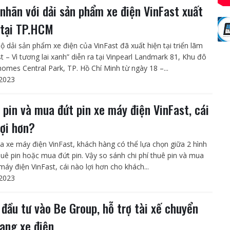
nhãn với dải sản phẩm xe điện VinFast xuất
 tại TP.HCM
ộ dải sản phẩm xe điện của VinFast đã xuất hiện tại triển lãm
t – Vì tương lai xanh” diễn ra tại Vinpearl Landmark 81, Khu đô
nhomes Central Park, TP. Hồ Chí Minh từ ngày 18 –...
2023
 pin và mua đứt pin xe máy điện VinFast, cái
lợi hơn?
a xe máy điện VinFast, khách hàng có thể lựa chọn giữa 2 hình
huê pin hoặc mua đứt pin. Vậy so sánh chi phí thuê pin và mua
máy điện VinFast, cái nào lợi hơn cho khách...
2023
đầu tư vào Be Group, hỗ trợ tài xế chuyển
sang xe điện