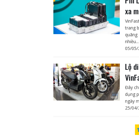
xa m
VinFas
trang 
quãng 
nhiều...
05/05/
Lộ d
VinF
Đây ch
dụng p
ngày m
25/04/