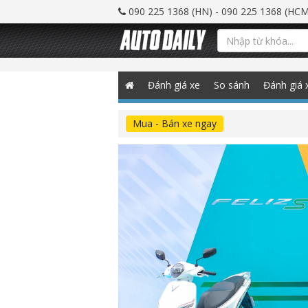
090 225 1368 (HN) - 090 225 1368 (HCM
Đánh giá xe
So sánh
Đánh giá 
Mua - Bán xe ngay