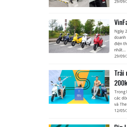
29/09/
VinF
Ngày 2
doanh 
điện t
nhất....
29/09/
Trải
200k
Trong 
các dò
và The
12/05/
Pin 