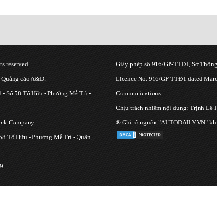
s reserved.
Giấy phép số 916/GP-TTĐT, Sở Thông 
g Quảng cáo A&D.
Licence No. 916/GP-TTĐT dated March
 - Số 58 Tố Hữu - Phường Mễ Trì -
Communications.
Chịu trách nhiệm nội dung: Trịnh Lê 
tock Company
® Ghi rõ nguồn "AUTODAILY.VN" khi bạ
 58 Tố Hữu - Phường Mễ Trì - Quận
9.