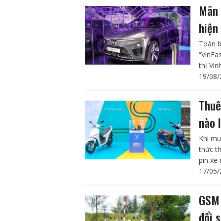
Mãn 
hiện
Toàn b
“VinFas
thị Vi
19/08/
Thuê
nào 
Khi mu
thức t
pin xe 
17/05/
GSM 
đổi 