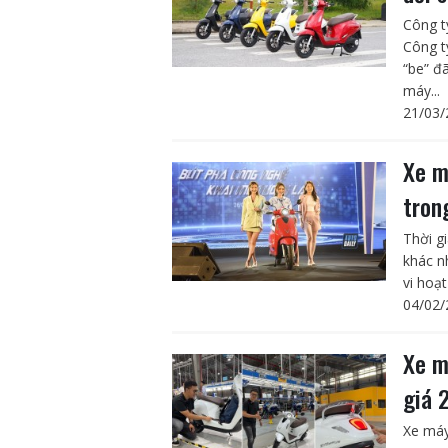
Công t
Công t
“be” đ
máy...
21/03/
Xe m
tron
Thời g
khác n
vi hoạt
04/02/
Xe m
giá 
Xe máy