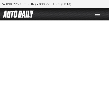
090 225 1368 (HN) - 090 225 1368 (HCM)
T
o
g
g
l
e
n
a
v
i
g
a
t
i
o
n