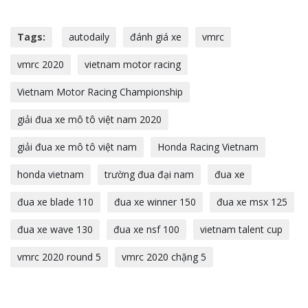
Tags:
autodaily
đánh giá xe
vmrc
vmrc 2020
vietnam motor racing
Vietnam Motor Racing Championship
giải đua xe mô tô việt nam 2020
giải đua xe mô tô việt nam
Honda Racing Vietnam
honda vietnam
trường đua đại nam
đua xe
đua xe blade 110
đua xe winner 150
đua xe msx 125
đua xe wave 130
đua xe nsf 100
vietnam talent cup
vmrc 2020 round 5
vmrc 2020 chặng 5