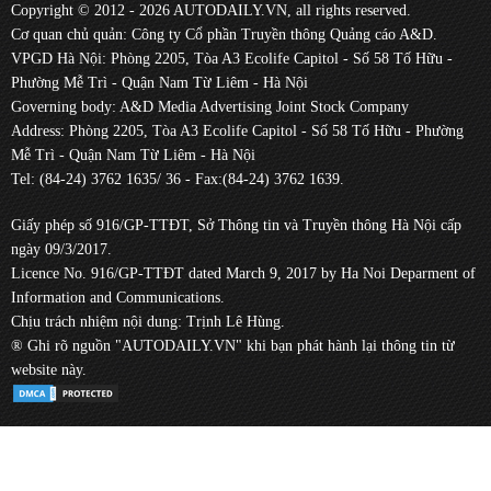
Copyright © 2012 - 2026 AUTODAILY.VN, all rights reserved.
Cơ quan chủ quản: Công ty Cổ phần Truyền thông Quảng cáo A&D.
VPGD Hà Nội: Phòng 2205, Tòa A3 Ecolife Capitol - Số 58 Tố Hữu -
Phường Mễ Trì - Quận Nam Từ Liêm - Hà Nội
Governing body: A&D Media Advertising Joint Stock Company
Address: Phòng 2205, Tòa A3 Ecolife Capitol - Số 58 Tố Hữu - Phường
Mễ Trì - Quận Nam Từ Liêm - Hà Nội
Tel: (84-24) 3762 1635/ 36 - Fax:(84-24) 3762 1639.
Giấy phép số 916/GP-TTĐT, Sở Thông tin và Truyền thông Hà Nội cấp
ngày 09/3/2017.
Licence No. 916/GP-TTĐT dated March 9, 2017 by Ha Noi Deparment of
Information and Communications.
Chịu trách nhiệm nội dung: Trịnh Lê Hùng.
® Ghi rõ nguồn "AUTODAILY.VN" khi bạn phát hành lại thông tin từ
website này.