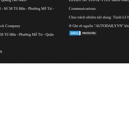
 - Số 58 Tố Hữu - Phường Mễ Trì -
Communications.
Chịu trách nhiệm nội dung: Trịnh Lê 
tock Company
® Ghi rõ nguồn "AUTODAILY.VN" khi bạ
 58 Tố Hữu - Phường Mễ Trì - Quận
9.