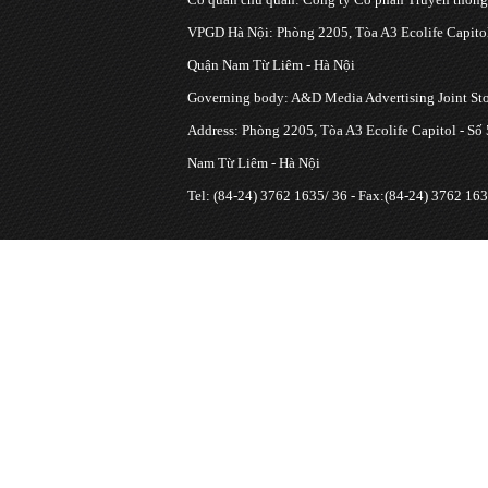
VPGD Hà Nội: Phòng 2205, Tòa A3 Ecolife Capitol
Quận Nam Từ Liêm - Hà Nội
Governing body: A&D Media Advertising Joint S
Address: Phòng 2205, Tòa A3 Ecolife Capitol - Số
Nam Từ Liêm - Hà Nội
Tel: (84-24) 3762 1635/ 36 - Fax:(84-24) 3762 163