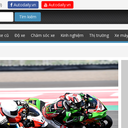
)
Autodaily.vn
Autodaily.vn
Tìm kiếm
xe cũ
Độ xe
Chăm sóc xe
Kinh nghiệm
Thị trường
Xe má