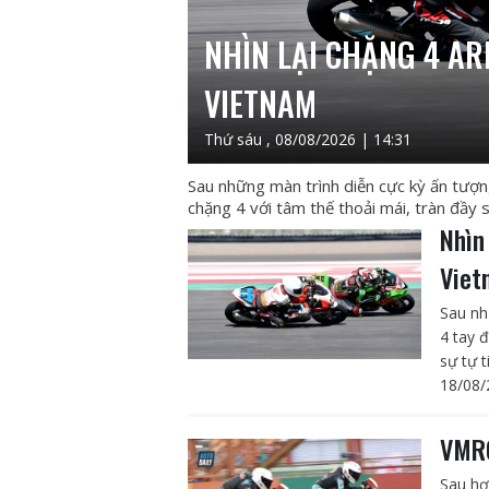
NHÌN LẠI CHẶNG 4 A
VIETNAM
Thứ sáu , 08/08/2026 | 14:31
Sau những màn trình diễn cực kỳ ấn tượ
chặng 4 với tâm thế thoải mái, tràn đầy s
Nhìn
Viet
Sau nh
4 tay 
sự tự t
18/08/
VMRC
Sau hơ