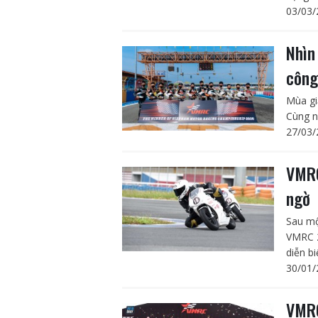
03/03/
Nhìn
côn
Mùa gi
Cùng n
27/03/
VMRC
ngờ
Sau mộ
VMRC 2
diễn bi
30/01/
VMRC