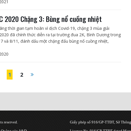
2021
 2020 Chặng 3: Bùng nổ cuồng nhiệt
ãng thời gian tạm hoãn vì dịch Covid-19, chặng 3 mùa giải
020 đã chính thức diễn ra tại trường đua 2K, Bình Dương trong
 7 và 8/11, đánh dấu một chặng đấu bùng nổ cuồng nhiệt,
2020
1
2
s reserved.
Giấy phép số 916/GP-TTĐT, Sở Thông 
g Quảng cáo A&D.
Licence No. 916/GP-TTĐT dated March