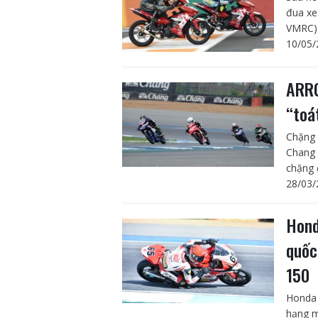
đua xe
VMRC) 
10/05/
ARRC
“toá
Chặng 
Chang 
chặng 
28/03/
Hond
quốc
150
Honda 
hạng 