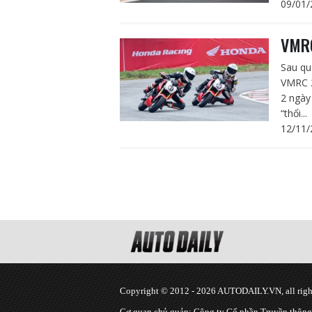
09/01/
VMRC
Sau qu
VMRC 2
2 ngày
“thổi...
12/11/
Copyright © 2012 - 2026 AUTODAILY.VN, all right
Cơ quan chủ quản: Công ty Cổ phần Truyền thôn