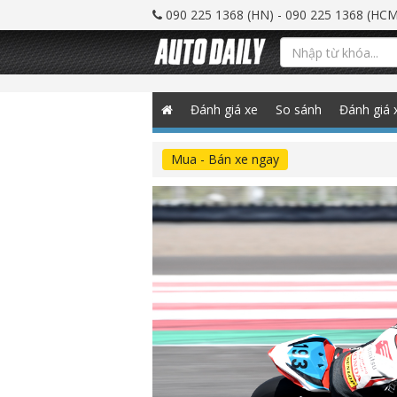
090 225 1368 (HN) - 090 225 1368 (HCM
Đánh giá xe
So sánh
Đánh giá 
Mua - Bán xe ngay