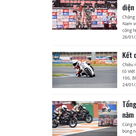
diện
Chặng 
Nam vớ
cống h
26/01/
Kết 
Chiều 
tô Việ
100, B
24/01/
Tổng
năm 
Cùng n
bùng n