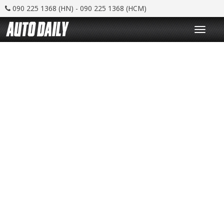
090 225 1368 (HN) - 090 225 1368 (HCM)
T
o
g
g
l
e
n
a
v
i
g
a
t
i
o
n