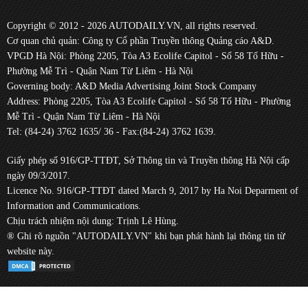
Copyright © 2012 - 2026 AUTODAILY.VN, all rights reserved.
Cơ quan chủ quản: Công ty Cổ phần Truyền thông Quảng cáo A&D.
VPGD Hà Nội: Phòng 2205, Tòa A3 Ecolife Capitol - Số 58 Tố Hữu -
Phường Mễ Trì - Quận Nam Từ Liêm - Hà Nội
Governing body: A&D Media Advertising Joint Stock Company
Address: Phòng 2205, Tòa A3 Ecolife Capitol - Số 58 Tố Hữu - Phường
Mễ Trì - Quận Nam Từ Liêm - Hà Nội
Tel: (84-24) 3762 1635/ 36 - Fax:(84-24) 3762 1639.
Giấy phép số 916/GP-TTĐT, Sở Thông tin và Truyền thông Hà Nội cấp
ngày 09/3/2017.
Licence No. 916/GP-TTĐT dated March 9, 2017 by Ha Noi Deparment of
Information and Communications.
Chịu trách nhiệm nội dung: Trịnh Lê Hùng.
® Ghi rõ nguồn "AUTODAILY.VN" khi bạn phát hành lại thông tin từ
website này.