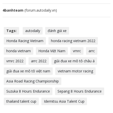
4banhteam
(forum.autodaily.vn)
Tags:
autodaily
đánh giá xe
Honda Racing Vietnam
honda racing vietnam 2022
honda vietnam
Honda Việt Nam
vmrc
arrc
vmrc 2022
arrc 2022
giải đua xe mô tô châu á
giải đua xe mô tô việt nam
vietnam motor racing
Asia Road Racing Championship
Suzuka 8 Hours Endurance
Sepang 8 Hours Endurance
thailand talent cup
Idemitsu Asia Talent Cup