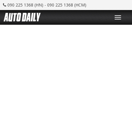
090 225 1368 (HN) - 090 225 1368 (HCM)
T
o
g
g
l
e
n
a
v
i
g
a
t
i
o
n