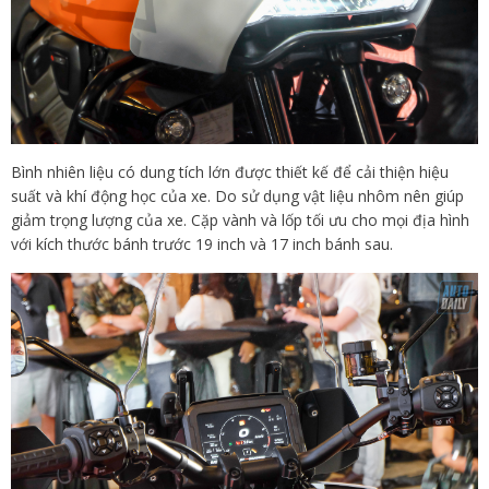
Bình nhiên liệu có dung tích lớn được thiết kế để cải thiện hiệu
suất và khí động học của xe. Do sử dụng vật liệu nhôm nên giúp
giảm trọng lượng của xe. Cặp vành và lốp tối ưu cho mọi địa hình
với kích thước bánh trước 19 inch và 17 inch bánh sau.