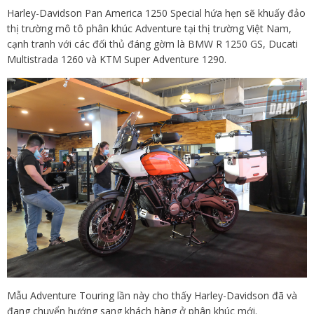
Harley-Davidson Pan America 1250 Special hứa hẹn sẽ khuấy đảo
thị trường mô tô phân khúc Adventure tại thị trường Việt Nam,
cạnh tranh với các đối thủ đáng gờm là BMW R 1250 GS, Ducati
Multistrada 1260 và KTM Super Adventure 1290.
Mẫu Adventure Touring lần này cho thấy Harley-Davidson đã và
đang chuyển hướng sang khách hàng ở phân khúc mới.