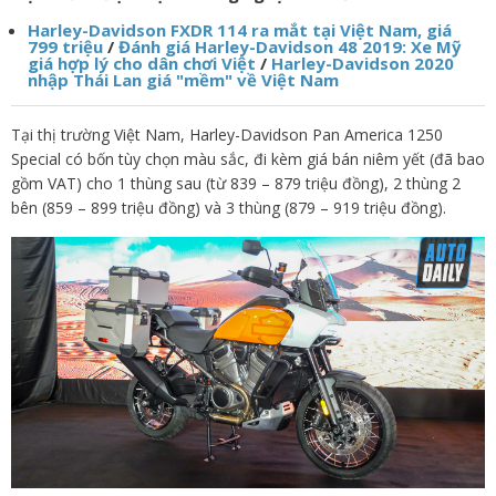
Harley-Davidson FXDR 114 ra mắt tại Việt Nam, giá
799 triệu
/
Đánh giá Harley-Davidson 48 2019: Xe Mỹ
giá hợp lý cho dân chơi Việt
/
Harley-Davidson 2020
nhập Thái Lan giá "mềm" về Việt Nam
Tại thị trường Việt Nam, Harley-Davidson Pan America 1250
Special có bốn tùy chọn màu sắc, đi kèm giá bán niêm yết (đã bao
gồm VAT) cho 1 thùng sau (từ 839 – 879 triệu đồng), 2 thùng 2
bên (859 – 899 triệu đồng) và 3 thùng (879 – 919 triệu đồng).