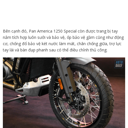
Bên cạnh đó, Pan America 1250 Special còn được trang bị tay
nắm tích hợp luôn sưởi và bảo vệ, ốp bảo vệ gầm cũng như động
cơ, chống đổ bảo vệ két nước làm mát, chân chống giữa, trợ lực
tay lái và bàn đạp phanh sau có thể điều chỉnh thủ công.