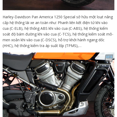
Harley-Davidson Pan America 1250 Special sở hữu một loạt nâng
cấp hệ thống lái xe an toàn như: Phanh liên kết điện tử khi vào
cua (C-ELB), hệ thống ABS khi vào cua (C-ABS), hệ thống kiểm
soát độ bám đường khi vào cua (C-TCS), hệ thống kiểm soát mô-
men xoắn khi vào cua (C-DSCS), hỗ trợ khởi hành ngang dốc
(HHC), hệ thống kiểm tra áp suất lốp (TPMS),…