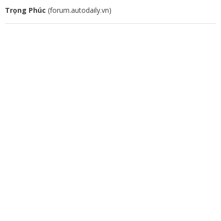
Trọng Phúc
(forum.autodaily.vn)
Tags:
Harley-Davidson
Pan America 1250
Harley-Davidson Pan America 1250 Special
Revolution Max 1250
Giá xe Pan America 1250 Special
Adaptive Ride Height
Adventure Touring