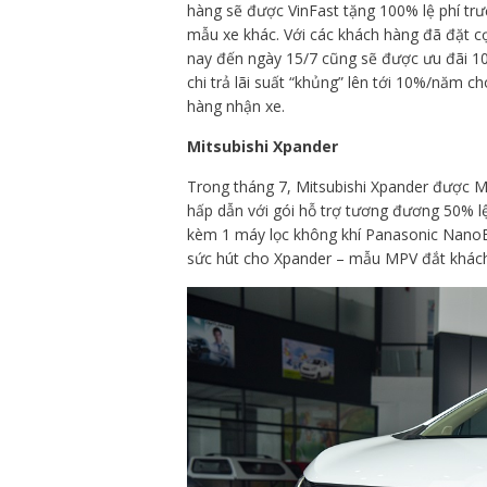
hàng sẽ được VinFast tặng 100% lệ phí tr
mẫu xe khác. Với các khách hàng đã đặt cọ
nay đến ngày 15/7 cũng sẽ được ưu đãi 10
chi trả lãi suất “khủng” lên tới 10%/năm c
hàng nhận xe.
Mitsubishi Xpander
Trong tháng 7, Mitsubishi Xpander được M
hấp dẫn với gói hỗ trợ tương đương 50% lệ p
kèm 1 máy lọc không khí Panasonic NanoE
sức hút cho Xpander – mẫu MPV đắt khác