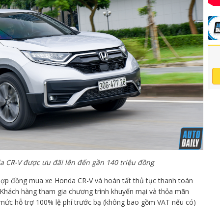
 CR-V được ưu đãi lên đến gần 140 triệu đồng
 hợp đồng mua xe Honda CR-V và hoàn tất thủ tục thanh toán
Khách hàng tham gia chương trình khuyến mại và thỏa mãn
 mức hỗ trợ 100% lệ phí trước bạ (không bao gồm VAT nếu có)