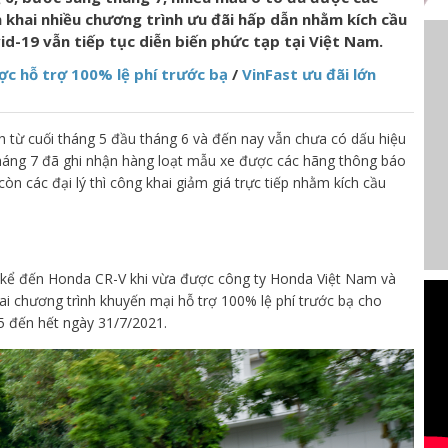
n khai nhiều chương trình ưu đãi hấp dẫn nhằm kích cầu
d-19 vẫn tiếp tục diễn biến phức tạp tại Việt Nam.
c hỗ trợ 100% lệ phí trước bạ
/
VinFast ưu đãi lớn
h từ cuối tháng 5 đầu tháng 6 và đến nay vẫn chưa có dấu hiệu
 tháng 7 đã ghi nhận hàng loạt mẫu xe được các hãng thông báo
òn các đại lý thì công khai giảm giá trực tiếp nhằm kích cầu
i kể đến Honda CR-V khi vừa được công ty Honda Việt Nam và
ai chương trình khuyến mại hỗ trợ 100% lệ phí trước bạ cho
 đến hết ngày 31/7/2021.