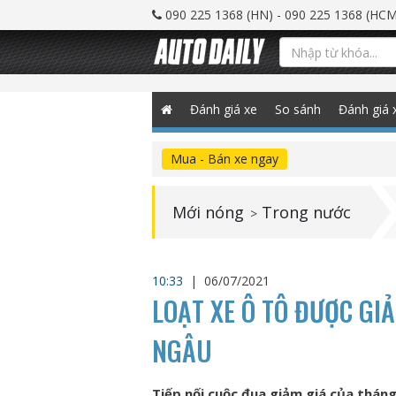
090 225 1368 (HN) - 090 225 1368 (HCM
Đánh giá xe
So sánh
Đánh giá 
Mua - Bán xe ngay
Mới nóng
Trong nước
>
10:33
|
06/07/2021
LOẠT XE Ô TÔ ĐƯỢC GI
NGÂU
Tiếp nối cuộc đua giảm giá của thán