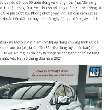
ước bạ nếu đặt cọc 50 triệu đồng và không hoàn/huỷ/đổi sang
c 10 triệu đồng từ trước, chỉ cần bổ sung thêm 40 triệu đồng từ
0% lệ phí trước bạ. Không những vậy, VinFast còn cam kết sẽ
ho khoản tiền đặt cọc này, tính từ ngày đặt cọc đến ngày khách
itsubishi Motors Việt Nam (MMV) áp dụng chương trình ưu đãi
hí trước bạ (trị giá lên đến 32 triệu đồng tùy phiên bản) đi
 TM –X. Những ưu đãi này hứa hẹn sẽ càng góp phần gia tăng
h nhất Việt Nam 5 tháng đầu năm 2021.