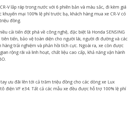
R-V lắp ráp trong nước với 6 phiên bản và màu sắc, đi kèm giá
iệc khuyến mại 100% lệ phí trước bạ, khách hàng mua xe CR-V có
triệu đồng.
iều cải tiến đột phá về công nghệ, đặc biệt là Honda SENSING
 tiên tiến, bảo vệ toàn diện cho người lái, người đi đường và các
hàng trải nghiệm và phản hồi tích cực. Ngoài ra, xe còn được
an rộng rãi và linh hoạt, chất liệu cao cấp, khả năng vận hành
BO.
ay ưu đãi lên tới cả trăm triệu đồng cho các dòng xe Lux
ô tô điện VF e34. Tất cả các mẫu xe đều được hỗ trợ 100% lệ phí