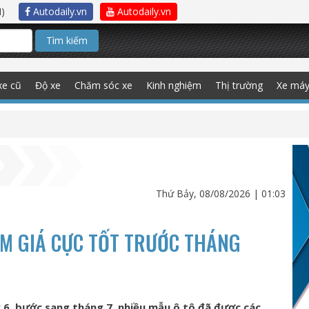
)
Autodaily.vn
Autodaily.vn
Tìm kiếm
xe cũ
Độ xe
Chăm sóc xe
Kinh nghiệm
Thị trường
Xe má
Thứ Bảy, 08/08/2026 | 01:03
ẢM GIÁ CỰC TỐT TRƯỚC THÁNG
g 6, bước sang tháng 7, nhiều mẫu ô tô đã được các