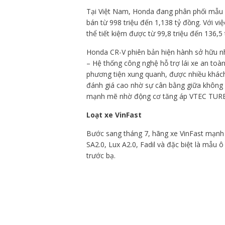
Tại Việt Nam, Honda đang phân phối mẫu C
bán từ 998 triệu đến 1,138 tỷ đồng. Với v
thể tiết kiệm được từ 99,8 triệu đến 136,5 
Honda CR-V phiên bản hiện hành sở hữu nh
– Hệ thống công nghệ hỗ trợ lái xe an toàn
phương tiện xung quanh, được nhiều khách 
đánh giá cao nhờ sự cân bằng giữa không gi
mạnh mẽ nhờ động cơ tăng áp VTEC TUR
Loạt xe VinFast
Bước sang tháng 7, hãng xe VinFast mạnh t
SA2.0, Lux A2.0, Fadil và đặc biệt là mẫu 
trước bạ.