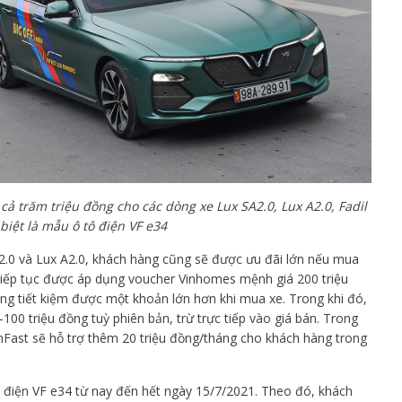
cả trăm triệu đồng cho các dòng xe Lux SA2.0, Lux A2.0, Fadil
biệt là mẫu ô tô điện VF e34
A2.0 và Lux A2.0, khách hàng cũng sẽ được ưu đãi lớn nếu mua
 tiếp tục được áp dụng voucher Vinhomes mệnh giá 200 triệu
ng tiết kiệm được một khoản lớn hơn khi mua xe. Trong khi đó,
-100 triệu đồng tuỳ phiên bản, trừ trực tiếp vào giá bán. Trong
inFast sẽ hỗ trợ thêm 20 triệu đồng/tháng cho khách hàng trong
ô điện VF e34 từ nay đến hết ngày 15/7/2021. Theo đó, khách