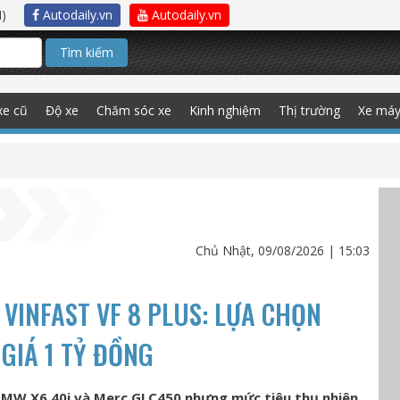
)
Autodaily.vn
Autodaily.vn
Tìm kiếm
xe cũ
Độ xe
Chăm sóc xe
Kinh nghiệm
Thị trường
Xe má
Chủ Nhật, 09/08/2026 | 15:03
VINFAST VF 8 PLUS: LỰA CHỌN
GIÁ 1 TỶ ĐỒNG
BMW X6 40i và Merc GLC450 nhưng mức tiêu thụ nhiên