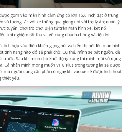
 được gom vào màn hình cảm ứng cỡ lớn 15,6 inch đặt ở trung
n và tương tác với xe thông qua giọng nói với trợ lý ảo; quản lý
c tuyến, chơi trò chơi điện tử trên màn hình xe, kết nối
 trải nghiệm rất thú vị, vô cùng nhanh chóng và tiện lợi.
 tích hợp vào điều khiển giọng nói và hiển thị hết lên màn hình
t tính năng nào đó sẽ phải chờ. Cụ thể, mình sẽ bật nguồn, đề
ùi trước. Sau khi mình chờ khởi động xong thì mình mới sử dụng
òa. Cá nhân mình mong muốn VF 8 Plus trong tương lai sẽ được
 lõi mà người dùng cần phải có ngay khi vào xe sẽ được kích hoạt
 thiết yếu.