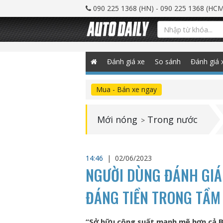
090 225 1368 (HN) - 090 225 1368 (HCM
Đánh giá xe
So sánh
Đánh giá 
Mua - Bán xe ngay
Mới nóng
Trong nước
>
14:46
|
02/06/2023
NGƯỜI DÙNG ĐÁNH GIÁ 
ĐÁNG TIỀN TRONG TẦM 
“Sở hữu công suất mạnh mẽ hơn cả 