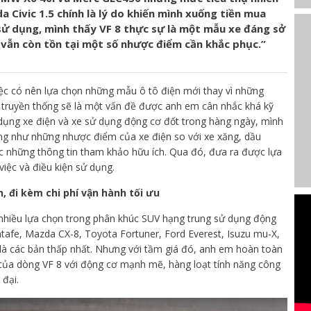
a Civic 1.5 chính là lý do khiến mình xuống tiền mua
 sử dụng, mình thấy VF 8 thực sự là một mẫu xe đáng sở
vẫn còn tồn tại một số nhược điểm cần khắc phục.”
iệc có nên lựa chọn những mẫu ô tô điện mới thay vì những
 truyền thống sẽ là một vấn đề được anh em cân nhắc khá kỹ
dụng xe điện và xe sử dụng động cơ đốt trong hàng ngày, mình
ũng như những nhược điểm của xe điện so với xe xăng, dầu
 những thông tin tham khảo hữu ích. Qua đó, đưa ra được lựa
iệc và điều kiện sử dụng.
n, đi kèm chi phí vận hành tối ưu
t nhiều lựa chọn trong phân khúc SUV hạng trung sử dụng động
tafe, Mazda CX-8, Toyota Fortuner, Ford Everest, Isuzu mu-X,
 là các bản thấp nhất. Nhưng với tầm giá đó, anh em hoàn toàn
 của dòng VF 8 với động cơ mạnh mẽ, hàng loạt tính năng công
 đại.