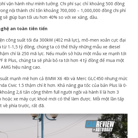
i phí vận hành như mình tưởng. Chi phí sạc chỉ khoảng 500 đồng
rong nội thành chỉ tốn khoảng 700,000 – 1,000,000 đồng chi phí
g sẽ giúp bạn tối ưu hơn 40% so với xe xăng, dầu.
ghệ an toàn tiên tiến
điện công suất tối đa 300kW (402 mã lực), mô-men xoắn cực đại
từ 1-1,5 tỷ đồng, chúng ta có thể thấy những mẫu xe diesel
thậm chí là 250 mã lực. Nếu muốn sở hữu một mẫu xe mạnh tới
8 Plus, chúng ta sẽ phải bỏ ra tới hơn 4 tỷ đồng để mua một
 AMG hiệu năng cao.
ng suất mạnh mẽ hơn cả BMW X6 40i và Merc GLC450 nhưng mức
da Civic 1.5 thậm chí ít hơn. Khả năng gia tốc của bản Plus là 0-
khoảng 2,6 tấn cộng thêm full người ngồi và hành lí là hơn 3
ao hoặc xe máy cực khoẻ mới có thể làm được. Mỗi một lần tấp
 về phía trước, rất đã.