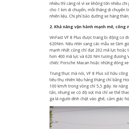
nhiều thì càng rẻ vì xe không tốn nhiều ch
cho 1 km di chuyển, mỗi tháng di chuyển t
nhiên liệu. Chi phí bảo dưỡng xe hàng thán
2. Khả năng vận hành mạnh mẽ, công n
VinFast VF 8 Plus được trang bị động cơ 
620Nm. Nếu nhìn sang các mẫu xe tầm giá 
mạnh nhất cũng chỉ đạt 202 mã lực hoặc 
hơn 400 mã lực và 620 Nm tương đương VF 
chiếc Porsche Macan hoặc những dòng xe
Trung thực mà nói, VF 8 Plus sở hữu cô
tiêu thụ nhiên liệu hàng tháng chỉ bằng Hon
100 km/h trong vòng chỉ 5,5 giây. Xe nặng 
tấn, nhưng xe có độ vọt mà chỉ xe thể th
ga là người dính chặt vào ghế, cảm giác hút