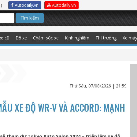
)
Autodaily.vn
Autodaily.vn
Tìm kiếm
xe cũ
Độ xe
Chăm sóc xe
Kinh nghiệm
Thị trường
Xe má
Thứ Sáu, 07/08/2026 | 21:59
MẪU XE ĐỘ WR-V VÀ ACCORD: MẠNH
sẽ tham dự Tokyo Auto Salon 2024 – triển lãm xe độ