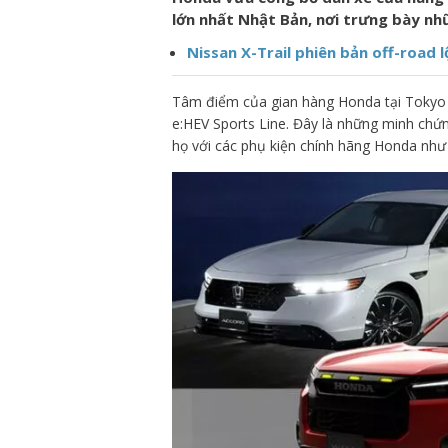
lớn nhất Nhật Bản, nơi trưng bày nh
Nissan X-Trail phiên bản off-road l
Tâm điểm của gian hàng Honda tại Tokyo A
e:HEV Sports Line. Đây là những minh ch
họ với các phụ kiện chính hãng Honda như