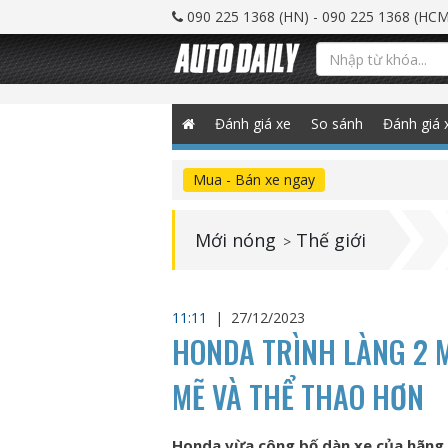
090 225 1368 (HN) - 090 225 1368 (HCM
Đánh giá xe
So sánh
Đánh giá 
Mua - Bán xe ngay
Mới nóng
Thế giới
>
11:11
|
27/12/2023
HONDA TRÌNH LÀNG 2 
MẼ VÀ THỂ THAO HƠN
Honda vừa công bố dàn xe của hãng 