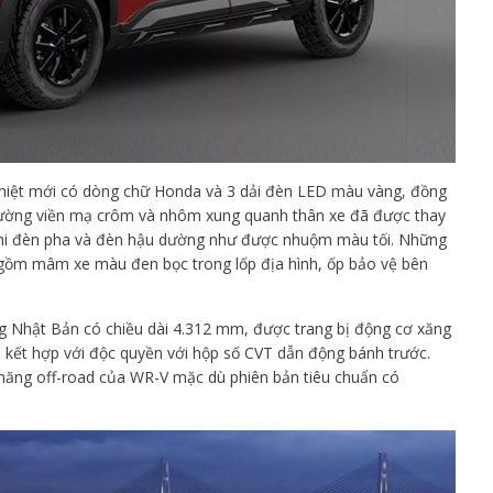
 nhiệt mới có dòng chữ Honda và 3 dải đèn LED màu vàng, đồng
đường viền mạ crôm và nhôm xung quanh thân xe đã được thay
khi đèn pha và đèn hậu dường như được nhuộm màu tối. Những
 gồm mâm xe màu đen bọc trong lốp địa hình, ốp bảo vệ bên
g Nhật Bản có chiều dài 4.312 mm, được trang bị động cơ xăng
c, kết hợp với độc quyền với hộp số CVT dẫn động bánh trước.
năng off-road của WR-V mặc dù phiên bản tiêu chuẩn có